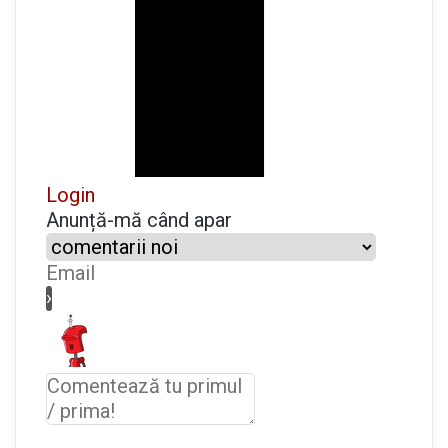
r
e
m
o
a
s
ă
Login
Anunță-mă când apar