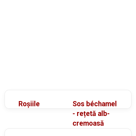
R
S
Roșiile
Sos béchamel
o
o
- rețetă alb-
ș
s
cremoasă
i
b
i
é