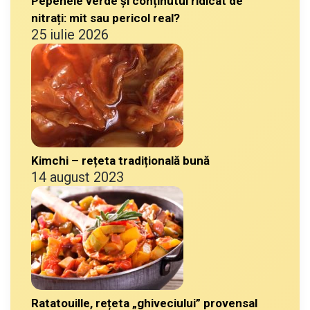
Pepenele verde și conținutul ridicat de
nitrați: mit sau pericol real?
25 iulie 2026
Kimchi – rețeta tradițională bună
14 august 2023
Ratatouille, rețeta „ghiveciului” provensal