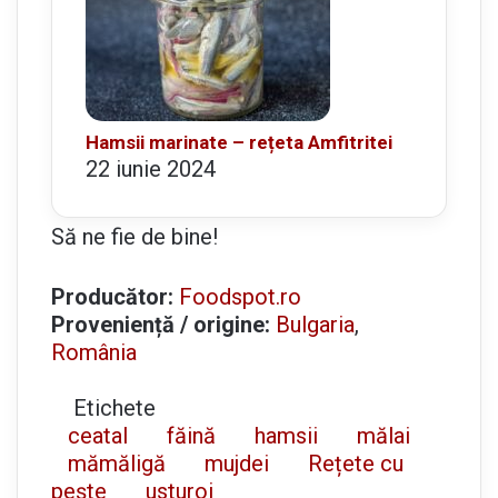
Hamsii marinate – rețeta Amfitritei
22 iunie 2024
Să ne fie de bine!
Producător:
Foodspot.ro
Proveniență / origine:
Bulgaria
,
România
Etichete
ceatal
făină
hamsii
mălai
mămăligă
mujdei
Rețete cu
pește
usturoi