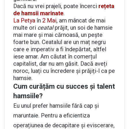
Dacă nu vrei prajeli, poate încerci
rețeta
de hamsii marinate
.
La Petya
în
2 Mai
, am mâncat de mai
multe ori
ceatal
prăjit, un soi de hamsie
mai mare și mai cărnoasă, un pește
foarte bun. Ceatalul are un maț negru
care e imperativ a fi îndepărtat, altfel
iese amar. Am căutat în comerțul
capitalist, dar nu am găsit. Dacă aveți
noroc, luați cu încredere și prăjiți-l ca pe
hamsie.
Cum curățăm cu succes și talent
hamsiile?
Eu unul prefer hamsiile fără cap și
maruntaie. Pentru a eficientiza
operațiunea de decapitare și eviscerare,