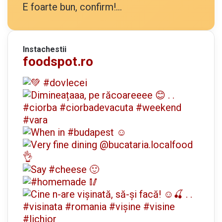
E foarte bun, confirm!...
Instachestii
foodspot.ro