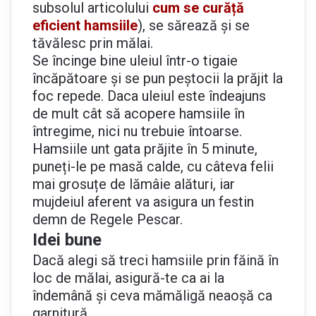
subsolul articolului
cum se curăță
eficient hamsiile
), se sărează și se
tăvălesc prin mălai.
Se încinge bine uleiul într-o tigaie
încăpătoare și se pun peștocii la prăjit la
foc repede. Daca uleiul este îndeajuns
de mult cât să acopere hamsiile în
întregime, nici nu trebuie întoarse.
Hamsiile unt gata prăjite în 5 minute,
puneți-le pe masă calde, cu câteva felii
mai grosuțe de lămâie alături, iar
mujdeiul aferent va asigura un festin
demn de Regele Pescar.
Idei bune
Dacă alegi să treci hamsiile prin făină în
loc de mălai, asigură-te ca ai la
îndemână și ceva mămăligă neaoșă ca
garnitură.