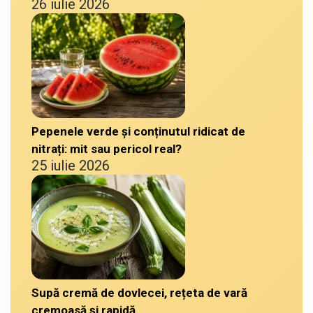
26 iulie 2026
Pepenele verde și conținutul ridicat de
nitrați: mit sau pericol real?
25 iulie 2026
Supă cremă de dovlecei, rețeta de vară
cremoasă și rapidă