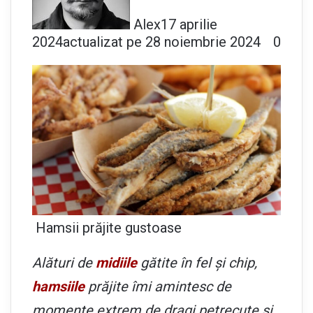
Alex
17 aprilie
2024
actualizat pe 28 noiembrie 2024
0
Hamsii prăjite gustoase
Alături de
midiile
gătite în fel și chip,
hamsiile
prăjite îmi amintesc de
momente extrem de dragi petrecute și