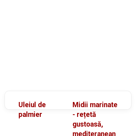
U
M
Uleiul de
Midii marinate
l
i
palmier
- rețetă
e
d
gustoasă,
i
i
mediteranean
u
i