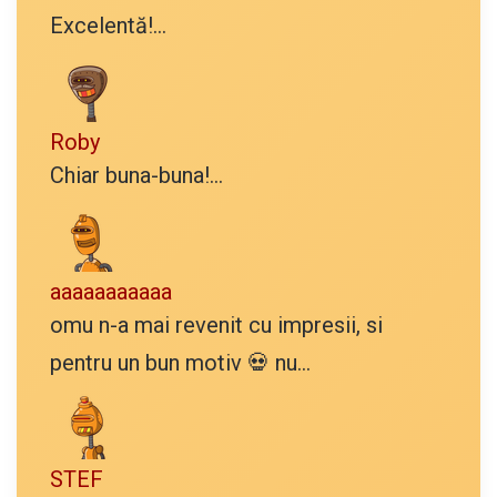
Excelentă!...
Roby
Chiar buna-buna!...
aaaaaaaaaaa
omu n-a mai revenit cu impresii, si
pentru un bun motiv 💀 nu...
STEF