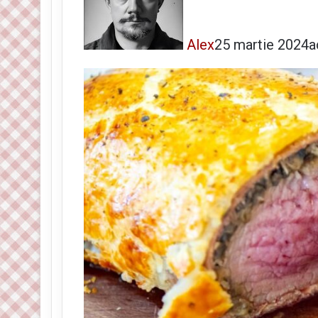
Alex
25 martie 2024
a