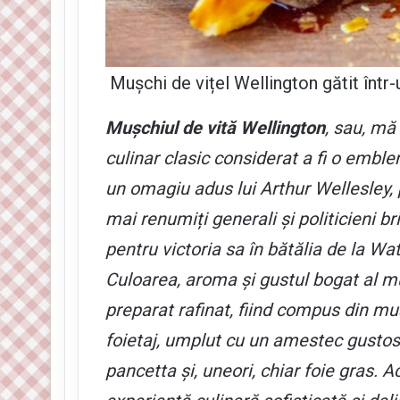
Mușchi de vițel Wellington gătit într-
Mușchiul de vită Wellington
, sau, mă
culinar clasic considerat a fi o embl
un omagiu adus lui Arthur Wellesley, 
mai renumiți generali și politicieni br
pentru victoria sa în bătălia de la Wa
Culoarea, aroma și gustul bogat al mu
preparat rafinat, fiind compus din mu
foietaj, umplut cu un amestec gustos
pancetta și, uneori, chiar foie gras.