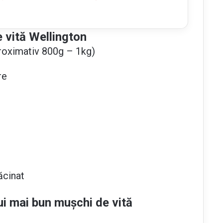
 vită Wellington
proximativ 800g – 1kg)
re
ăcinat
ui mai bun mușchi de vită