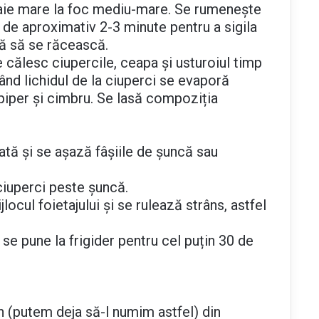
igaie mare la foc mediu-mare. Se rumenește
 de aproximativ 2-3 minute pentru a sigila
să să se răcească.
e călesc ciupercile, ceapa și usturoiul timp
nd lichidul de la ciuperci se evaporă
iper și cimbru. Se lasă compoziția
rată și se așază fâșiile de șuncă sau
iuperci peste șuncă.
locul foietajului și se rulează strâns, astfel
i se pune la frigider pentru cel puțin 30 de
 (putem deja să-l numim astfel) din