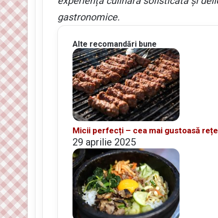
experiență culinară sofisticată și deli
gastronomice.
Alte recomandări bune
Micii perfecți – cea mai gustoasă rețet
29 aprilie 2025