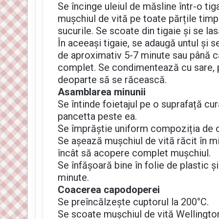
Se încinge uleiul de măsline într-o t
mușchiul de vită pe toate părțile timp
sucurile. Se scoate din tigaie și se la
În aceeași tigaie, se adaugă untul și s
de aproximativ 5-7 minute sau până câ
complet. Se condimentează cu sare, p
deoparte să se răcească.
Asamblarea minunii
Se întinde foietajul pe o suprafață cu
pancetta peste ea.
Se împrăștie uniform compoziția de c
Se așează mușchiul de vită răcit în mij
încât să acopere complet mușchiul.
Se înfășoară bine în folie de plastic ș
minute.
Coacerea capodoperei
Se preîncălzește cuptorul la 200°C.
Se scoate mușchiul de vită Wellington