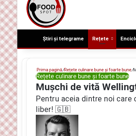
Prima pagină
Știri și telegrame
Rețete
Encicl
Prima pagină
/
Rețete culinare bune și foarte bune
/
M
Rețete culinare bune și foarte bune
Mușchi de vită Welling
Pentru aceia dintre noi care
liber! 🇬🇧