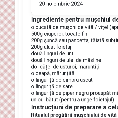
20 noiembrie 2024
Ingrediente pentru mușchiul de
o bucată de mușchi de vită / vițel (a
500g ciuperci, tocate fin
200g șuncă sau pancetta, tăiată subți
200g aluat foietaj
două linguri de unt
două linguri de ulei de măsline
doi căței de usturoi, mărunțiți
o ceapă, mărunțită
o linguriță de cimbru uscat
o linguriță de sare
o linguriță de piper negru proaspăt m
un ou, bătut (pentru a unge foietajul)
Instrucțiuni de preparare a cel
Ritualul pregătirii mușchiului de vită