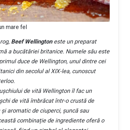
un mare fel
 rog,
Beef Wellington
este un preparat
emă a bucătăriei britanice. Numele său este
primul duce de Wellington, unul dintre cei
itanici din secolul al XIX-lea, cunoscut
terloo.
șchiului de vită Wellington îl fac un
șchi de vită îmbrăcat într-o crustă de
 și aromatic de ciuperci, șuncă sau
 Această combinație de ingrediente oferă o