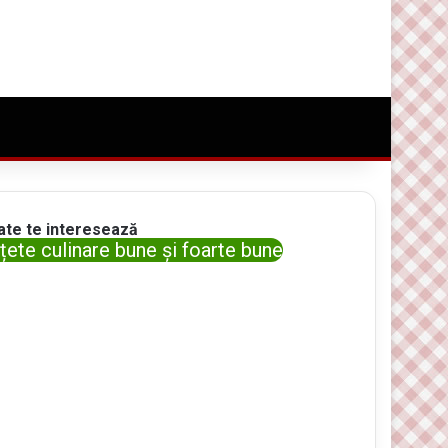
Conectare
Random Article
Caută ceva bun
ate te interesează
țete culinare bune și foarte bune