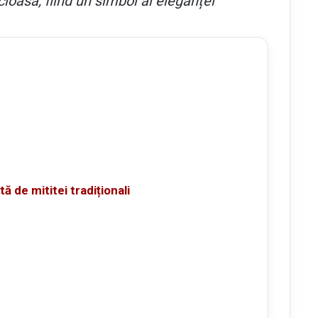
cioasă, fiind un simbol al eleganței
ă de mititei tradiționali