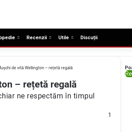
opedie
Recenzii
Utile
Discuții
Po
ușchi de vită Wellington – rețetă regală
C
Re
l
ton – rețetă regală
o
 chiar ne respectăm în timpul
s
e
1