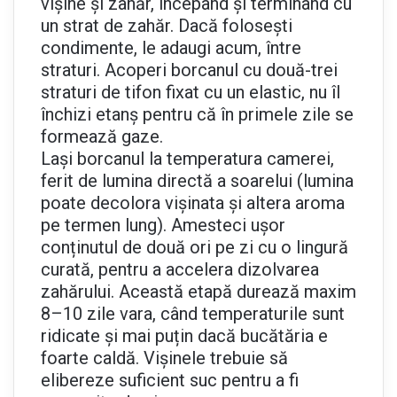
vișine și zahăr, începând și terminând cu
un strat de zahăr. Dacă folosești
condimente, le adaugi acum, între
straturi. Acoperi borcanul cu două-trei
straturi de tifon fixat cu un elastic, nu îl
închizi etanș pentru că în primele zile se
formează gaze.
Lași borcanul la temperatura camerei,
ferit de lumina directă a soarelui (lumina
poate decolora vișinata și altera aroma
pe termen lung). Amesteci ușor
conținutul de două ori pe zi cu o lingură
curată, pentru a accelera dizolvarea
zahărului. Această etapă durează maxim
8–10 zile vara, când temperaturile sunt
ridicate și mai puțin dacă bucătăria e
foarte caldă. Vișinele trebuie să
elibereze suficient suc pentru a fi