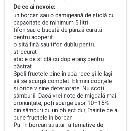
De ce ai nevoie:
un borcan sau o damigeană de sticlă cu
capacitate de minimum 5 litri
tifon sau o bucată de pânză curată
pentru acoperit
o sită fină sau tifon dublu pentru
strecurat
sticle de sticlă cu dop etanș pentru
păstrat
Speli fructele bine în apă rece și le lași
să se scurgă complet. Elimini codițele
și orice vișine deteriorate. Nu scoți
sâmburii. Dacă vrei note de migdală mai
pronunțate, poți sparge ușor 10–15%
din sâmburi cu un obiect dur, înainte de a
pune fructele în borcan.
Pui în borcan straturi alternative de