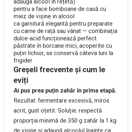
adăuga alcool în rețetă)
pentru a face bomboane de casă cu
miez de vișine in alcool
ca garnitură elegantă pentru preparate
cu carne de rață sau vânat — combinația
dulce-acid funcționează perfect
păstrate în borcane mici, acoperite cu
puțin lichior, se conservă câteva luni la
frigider
Greșeli frecvente și cum le
eviți
Ai pus prea puțin zahăr în prima etapă.
Rezultat: fermentare excesivă, miros
acrit, gust oțetit. Soluție: respectă
proporția minimă de 350 g zahăr la 1 kg
de vișine și adaugă alcoolul înainte ca