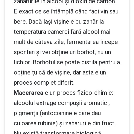
zaharurile în alcool și dioxid de carbon.
E exact ce se întâmplă când faci vin sau
bere. Dacă lași vișinele cu zahăr la
temperatura camerei fără alcool mai
mult de câteva zile, fermentarea începe
spontan și vei obține un borhot, nu un
lichior. Borhotul se poate distila pentru a
obține țuică de vișine, dar asta e un
proces complet diferit.
Macerarea
e un proces fizico-chimic:
alcoolul extrage compușii aromatici,
pigmenții (antocianinele care dau
culoarea rubinie) și zaharurile din fruct.
Nu există transformare biologică,