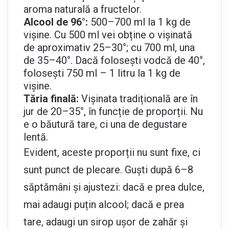
aroma naturală a fructelor.
Alcool de 96°:
500–700 ml la 1 kg de
vișine. Cu 500 ml vei obține o vișinată
de aproximativ 25–30°; cu 700 ml, una
de 35–40°. Dacă folosești vodcă de 40°,
folosești 750 ml – 1 litru la 1 kg de
vișine.
Tăria finală:
Vișinata tradițională are în
jur de 20–35°, în funcție de proporții. Nu
e o băutură tare, ci una de degustare
lentă.
Evident, aceste proporții nu sunt fixe, ci
sunt punct de plecare. Guști după 6–8
săptămâni și ajustezi: dacă e prea dulce,
mai adaugi puțin alcool; dacă e prea
tare, adaugi un sirop ușor de zahăr și