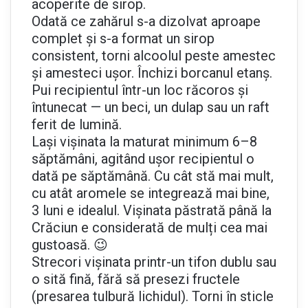
acoperite de sirop.
Odată ce zahărul s-a dizolvat aproape
complet și s-a format un sirop
consistent, torni alcoolul peste amestec
și amesteci ușor. Închizi borcanul etanș.
Pui recipientul într-un loc răcoros și
întunecat — un beci, un dulap sau un raft
ferit de lumină.
Lași vișinata la maturat minimum 6–8
săptămâni, agitând ușor recipientul o
dată pe săptămână. Cu cât stă mai mult,
cu atât aromele se integrează mai bine,
3 luni e idealul. Vișinata păstrată până la
Crăciun e considerată de mulți cea mai
gustoasă. 😉
Strecori vișinata printr-un tifon dublu sau
o sită fină, fără să presezi fructele
(presarea tulbură lichidul). Torni în sticle