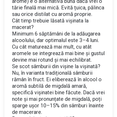
arome) e o alternativă bună dacă vrei o
tărie finală mai mică. Evită țuica, pălinca
sau orice distilat cu aromă proprie.
Cât timp trebuie lăsată vișinata la
macerat?
Minimum 6 săptămâni de la adăugarea
alcoolului, dar optimalul este 3–4 luni.
Cu cât maturează mai mult, cu atât
aromele se integrează mai bine și gustul
devine mai rotund și mai echilibrat.
Se scot sâmburii din vișine la vișinată?
Nu, în varianta tradițională sâmburii
rămân în fruct. Ei eliberează în alcool o
aromă subtilă de migdală amară,
specifică vișinatei bine făcute. Dacă vrei
note și mai pronunțate de migdală, poți
sparge ușor 10–15% din sâmburi înainte
de macerare.