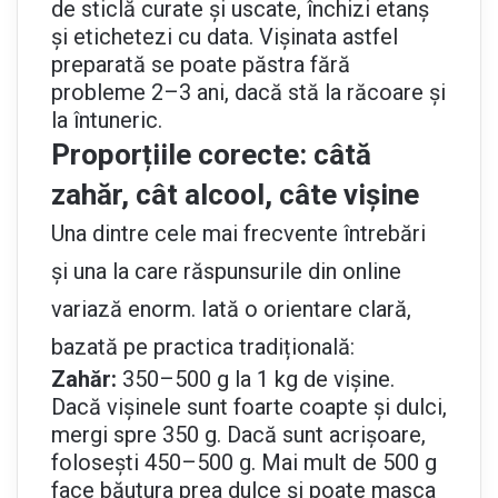
de sticlă curate și uscate, închizi etanș
și etichetezi cu data. Vișinata astfel
preparată se poate păstra fără
probleme 2–3 ani, dacă stă la răcoare și
la întuneric.
Proporțiile corecte: câtă
zahăr, cât alcool, câte vișine
Una dintre cele mai frecvente întrebări
și una la care răspunsurile din online
variază enorm. Iată o orientare clară,
bazată pe practica tradițională:
Zahăr:
350–500 g la 1 kg de vișine.
Dacă vișinele sunt foarte coapte și dulci,
mergi spre 350 g. Dacă sunt acrișoare,
folosești 450–500 g. Mai mult de 500 g
face băutura prea dulce și poate masca