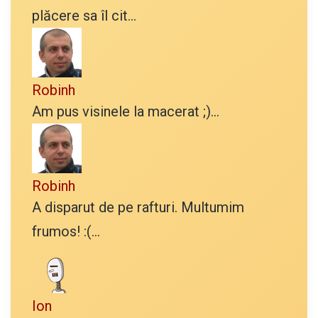
plăcere sa îl cit...
Robinh
Am pus visinele la macerat ;)...
Robinh
A disparut de pe rafturi. Multumim
frumos! :(...
Ion