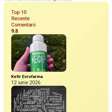
n
t
Top 10
e
Recente
s
Comentarii
p
9.8
e
c
i
a
l
e
Kefir Evrofarma
12 iunie 2026