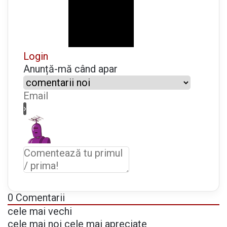
ș
u
ș
i
Login
a
Anunță-mă când apar
l
b
)
p
e
n
t
r
u
m
o
0
Comentarii
m
cele mai vechi
e
cele mai noi
cele mai apreciate