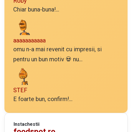
Roby
Chiar buna-buna!...
aaaaaaaaaaa
omu n-a mai revenit cu impresii, si
pentru un bun motiv 💀 nu...
STEF
E foarte bun, confirm!...
Instachestii
foodspot.ro