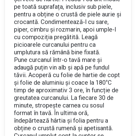
pe toată suprafața, inclusiv sub piele,
pentru a obține o crustă de piele aurie și
crocantă. Condimentează-l cu sare,
piper, cimbru și rozmarin, apoi umple-l
cu compoziția pregătită. Leagă
picioarele curcanului pentru ca
umplutura să rămână bine fixată.
Pune curcanul într-o tavă mare și
adaugă puțin vin alb și apă pe fundul
tăvii. Acoperă cu folie de hartie de copt
și folie de aluminiu și coace la 180°C
timp de aproximativ 3 ore, în funcție de
greutatea curcanului. La fiecare 30 de
minute, stropește carnea cu sosul
format în tavă. În ultima oră,
îndepărtează hârtia și folia pentru a
obține o crustă rumenă și apetisantă.
Curcanul umplut copt la cuptor se