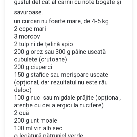
gustul delicat al cărnii cu note bogate și
savuroase.
un curcan nu foarte mare, de 4-5 kg
2 cepe mari
3 morcovi
2 tulpini de țelină apio
200 g orez sau 300 g pâine uscată
cubulețe (crutoane)
200 g ciuperci
150 g stafide sau merișoare uscate
(opțional, dar rezultatul nu este rău
deloc)
100 g nuci sau migdale prăjite (opțional,
atenție cu cei alergici la nucifere)
2 ouă
200 g unt moale
100 ml vin alb sec
o legătură pătrunjel verde