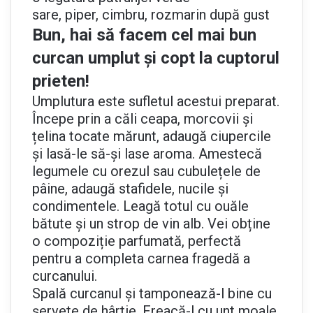
sare, piper, cimbru, rozmarin după gust
Bun, hai să facem cel mai bun
curcan umplut și copt la cuptorul
prieten!
Umplutura este sufletul acestui preparat.
Începe prin a căli ceapa, morcovii și
țelina tocate mărunt, adaugă ciupercile
și lasă-le să-și lase aroma. Amestecă
legumele cu orezul sau cubulețele de
pâine, adaugă stafidele, nucile și
condimentele. Leagă totul cu ouăle
bătute și un strop de vin alb. Vei obține
o compoziție parfumată, perfectă
pentru a completa carnea fragedă a
curcanului.
Spală curcanul și tamponează-l bine cu
șervete de hârtie. Freacă-l cu unt moale