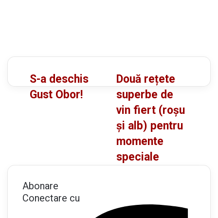
S
D
S-a deschis
Două rețete
-
o
Gust Obor!
superbe de
a
u
vin fiert (roșu
d
ă
și alb) pentru
e
r
s
e
momente
c
ț
speciale
h
e
i
t
Abonare
s
e
Conectare cu
G
s
u
u