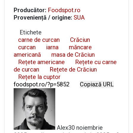
Producător:
Foodspot.ro
Proveniență / origine:
SUA
Etichete
carne de curcan
Crăciun
curcan
iarna
măncare
americană
masa de Crăciun
Rețete americane
Rețete cu carne
de curcan
Rețete de Crăciun
Rețete la cuptor
Copiază URL
Alex
30 noiembrie