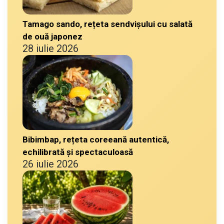
Tamago sando, rețeta sendvișului cu salată
de ouă japonez
28 iulie 2026
Bibimbap, rețeta coreeană autentică,
echilibrată și spectaculoasă
26 iulie 2026