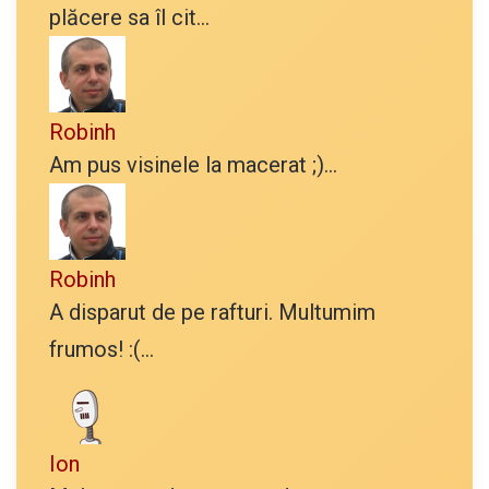
plăcere sa îl cit...
Robinh
Am pus visinele la macerat ;)...
Robinh
A disparut de pe rafturi. Multumim
frumos! :(...
Ion