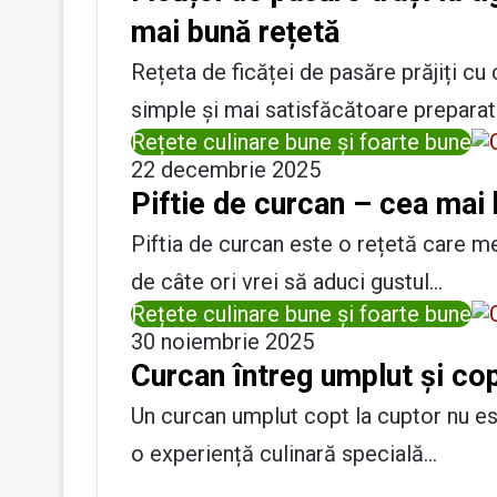
mai bună rețetă
Rețeta de ficăței de pasăre prăjiți cu
simple și mai satisfăcătoare prepara
Rețete culinare bune și foarte bune
22 decembrie 2025
Piftie de curcan – cea mai 
Piftia de curcan este o rețetă care me
de câte ori vrei să aduci gustul…
Rețete culinare bune și foarte bune
30 noiembrie 2025
Curcan întreg umplut și cop
Un curcan umplut copt la cuptor nu est
o experiență culinară specială…