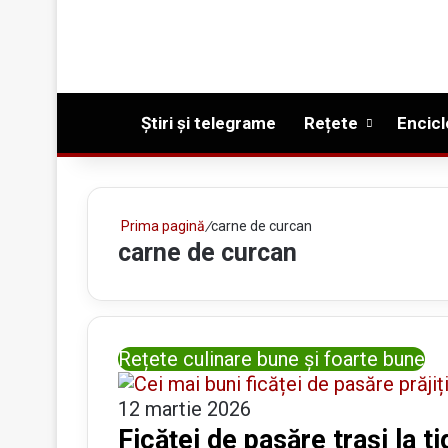
Prima pagină
Știri și telegrame
Rețete
Encicl
Prima pagină
/
carne de curcan
carne de curcan
Rețete culinare bune și foarte bune
12 martie 2026
Ficăței de pasăre trași la t