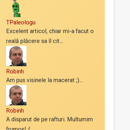
TPaleologu
Excelent articol, chiar mi-a facut o
reală plăcere sa îl cit...
Robinh
Am pus visinele la macerat ;)...
Robinh
A disparut de pe rafturi. Multumim
frumos! :(...