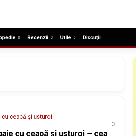
opedie
Recenzii
Utile
Discuții
0
igaie cu ceapă și usturoi – cea