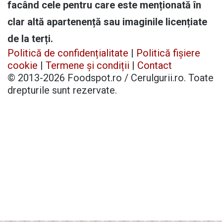
facând cele pentru care este menționată în
clar altă apartenență sau imaginile licențiate
de la terți.
Politică de confidențialitate
|
Politică fișiere
cookie
|
Termene și condiții
|
Contact
© 2013-2026 Foodspot.ro / Cerulgurii.ro. Toate
drepturile sunt rezervate.
Facebook
X
Pinterest
YouTube
Instagram
Telegram
TikTok
Patreon
Buy
Back
Me