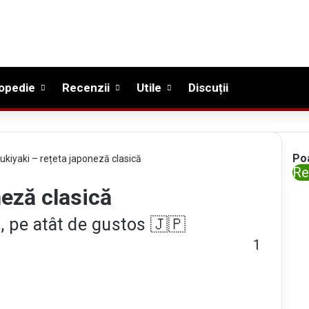
opedie
Recenzii
Utile
Discuții
Po
ukiyaki – rețeta japoneză clasică
C
Re
l
neză clasică
o
, pe atât de gustos 🇯🇵
s
e
1