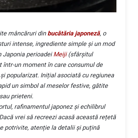
ite mâncăruri din
bucătăria japoneză
, o
turi intense, ingrediente simple și un mod
in Japonia perioadei
Meiji
(sfârșitul
rut într-un moment în care consumul de
și popularizat. Inițial asociată cu regiunea
pid un simbol al meselor festive, gătite
 sau prieteni.
rtul, rafinamentul japonez și echilibrul
 Dacă vrei să recreezi acasă această rețetă
potrivite, atenție la detalii și puțină