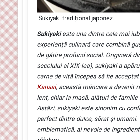
Sukiyaki tradițional japonez.
Sukiyaki
este una dintre cele mai iub
experiență culinară care combină gus
de gătire profund social. Originară d
secolului al XIX-lea), sukiyaki a apă
carne de vită începea să fie acceptat 
Kansai
, această mâncare a devenit ra
lent, chiar la masă, alături de familie
Astăzi, sukiyaki este sinonim cu confo
perfect dintre dulce, sărat și umami.
emblematică, ai nevoie de ingrediente 
răbdare.