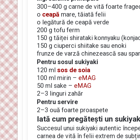
300–400 g carne de vită foarte fraged
o
ceapă
mare, tăiată felii
o legătură de ceapă verde
200 g tofu ferm
150 g tăiței shirataki konnyaku (konj
150 g ciuperci shiitake sau enoki
frunze de varză chinezească sau spa
Pentru sosul sukiyaki
120 ml
sos de soia
100 ml mirin –
eMAG
50 ml sake –
eMAG
2–3 linguri zahăr
Pentru servire
2–3 ouă foarte proaspete
Iată cum pregătești un sukiyak
Succesul unui sukiyaki autentic începe
carnea de vită în felii extrem de subți