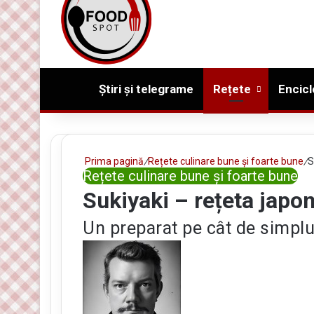
Prima pagină
Știri și telegrame
Rețete
Encicl
Prima pagină
/
Rețete culinare bune și foarte bune
/
S
Rețete culinare bune și foarte bune
Sukiyaki – rețeta japo
Un preparat pe cât de simplu