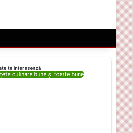
Conectare
Random Article
Caută ceva bun
ate te interesează
țete culinare bune și foarte bune