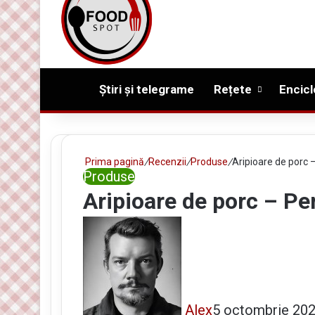
Prima pagină
Știri și telegrame
Rețete
Encicl
Prima pagină
/
Recenzii
/
Produse
/
Aripioare de porc –
Produse
Aripioare de porc – Pe
Alex
5 octombrie 20