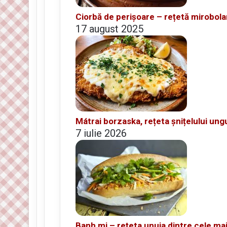
Ciorbă de perișoare – rețetă mirobola
17 august 2025
Mátrai borzaska, rețeta șnițelului ung
7 iulie 2026
Banh mi – rețeta unuia dintre cele ma