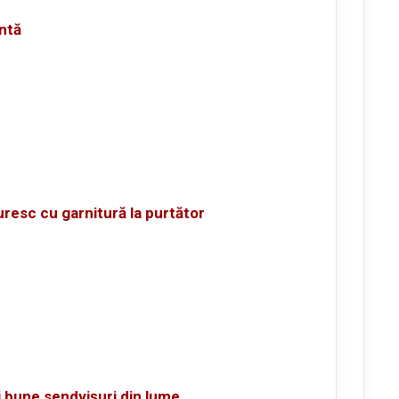
ntă
uresc cu garnitură la purtător
i bune sendvișuri din lume