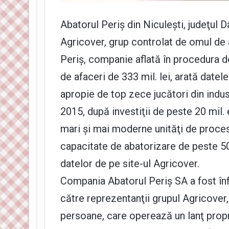
Abatorul Periş din Niculeşti, judeţul 
Agricover, grup controlat de omul de 
Periş, companie afla­tă în procedura d
de afaceri de 333 mil. lei, arată datele
apropie de top zece jucători din indust
2015, după investiţii de peste 20 mil.
mari şi mai moderne unităţi de proces
capacitate de abatorizare de peste 50
datelor de pe site-ul Agricover.
Compania Abatorul Periş SA a fost înfii
către reprezentanţii grupul Agricover
persoa­ne, care operează un lanţ pro