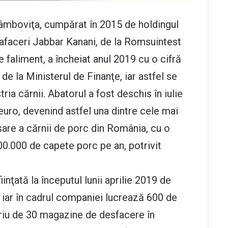
Dâmboviţa, cum­pă­rat în 2015 de holdingul
afaceri Jabbar Kanani, de la Romsuintest
e faliment, a încheiat anul 2019 cu o cifră
 de la Ministerul de Finan­ţe, iar astfel se
ria cărnii. Abatorul a fost deschis în iulie
 euro, devenind astfel una dintre cele mai
are a cărnii de porc din România, cu o
0.000 de capete porc pe an, potrivit
nţată la începu­tul lunii aprilie 2019 de
, iar în cadrul companiei lucrează 600 de
priu de 30 magazine de desfacere în