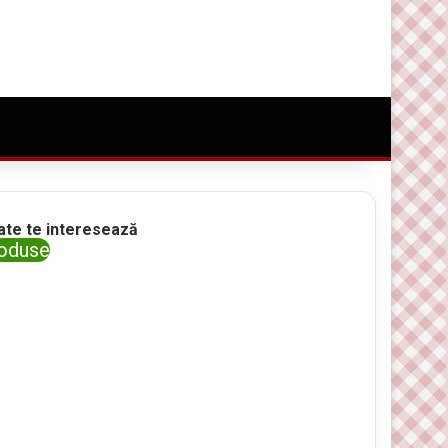
Conectare
Random Article
Caută ceva bun
ate te interesează
oduse