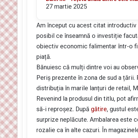
27 martie 2025
Am început cu acest citat introductiv
posibil ce înseamnă o investiție facu
obiectiv economic falimentar într-o fi
piață.
Bănuiesc că mulți dintre voi au observ
Periș prezente în zona de sud a țării. 
distribuția în marile lanțuri de retail
Revenind la produsul din titlu, pot af
să-i reproșez. După
gătire
, gustul es
surprize neplăcute. Ambalarea este c
rozalie ca în alte cazuri. În magazinele