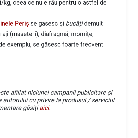
i/kg, ceea ce nu e rău pentru o astfel de
nele Periș
se gasesc și
bucăți
demult
raji (maseteri), diafragmă, momițe,
, de exemplu, se găsesc foarte frecvent
ste afiliat niciunei campanii publicitare și
 autorului cu privire la produsul / serviciul
imentare găsiți
aici
.