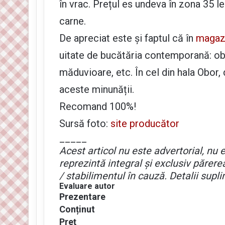
în vrac. Prețul es undeva în zona 35 le
carne.
De apreciat este și faptul că în
magazi
uitate de bucătăria contemporană: ob
măduvioare, etc. În cel din hala Obor
aceste minunății.
Recomand 100%!
Sursă foto:
site producător
_____
Acest articol nu este advertorial, nu e
reprezintă integral și exclusiv părerea
/ stabilimentul în cauză. Detalii supl
Evaluare autor
Prezentare
Conținut
Preț