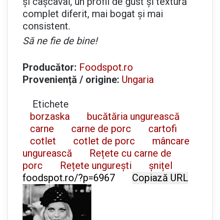
și cașcaval, un profil de gust și textură
complet diferit, mai bogat și mai
consistent.
Să ne fie de bine!
Producător:
Foodspot.ro
Proveniență / origine:
Ungaria
Etichete
borzaska
bucătăria ungurească
carne
carne de porc
cartofi
cotlet
cotlet de porc
mâncare
ungurească
Rețete cu carne de
porc
Rețete ungurești
șnițel
Copiază URL