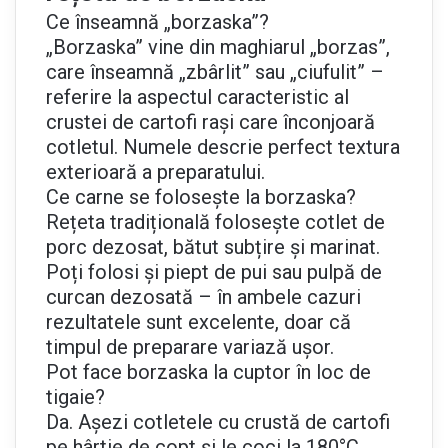
Ce înseamnă „borzaska”?
„Borzaska” vine din maghiarul „borzas”,
care înseamnă „zbârlit” sau „ciufulit” –
referire la aspectul caracteristic al
crustei de cartofi rași care înconjoară
cotletul. Numele descrie perfect textura
exterioară a preparatului.
Ce carne se folosește la borzaska?
Rețeta tradițională folosește cotlet de
porc dezosat, bătut subțire și marinat.
Poți folosi și piept de pui sau pulpă de
curcan dezosată – în ambele cazuri
rezultatele sunt excelente, doar că
timpul de preparare variază ușor.
Pot face borzaska la cuptor în loc de
tigaie?
Da. Așezi cotletele cu crustă de cartofi
pe hârtie de copt și le coci la 180°C