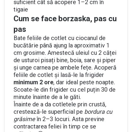
suficient cât să acopere 1–2 cm în
tigaie
Cum se face borzaska, pas cu
pas
Bate feliile de cotlet cu ciocanul de
bucătărie până ajung la aproximativ 1
cm grosime. Amestecă uleiul cu 2 căței
de usturoi pisați bine, boia, sare și piper
și unge carnea pe ambele fețe. Acoperă
feliile de cotlet și lasă-le la frigider
minimum 2 ore
, dar ideal peste noapte.
Scoate-le din frigider cu cel puțin 30 de
minute înainte de a le găti.
Înainte de a da cotletele prin crustă,
crestează-le superficial pe
bordura cu
grăsime
în 2–3 locuri. Asta previne
contractarea feliei în timp ce se