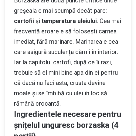
Borzaska are două puncte critice unde
greșeala e mai scumpă decât pare:
cartofii
și
temperatura uleiului
. Cea mai
frecventă eroare e să folosești carnea
imediat, fără marinare. Marinarea e cea
care asigură suculența cărnii în interior.
Iar la capitolul cartofi, după ce îi razi,
trebuie să elimini bine apa din ei pentru
că dacă nu faci asta, crusta devine
moale și se îmbibă cu ulei în loc să
rămână crocantă.
Ingredientele necesare pentru
șnițelul unguresc borzaska (4
porții)