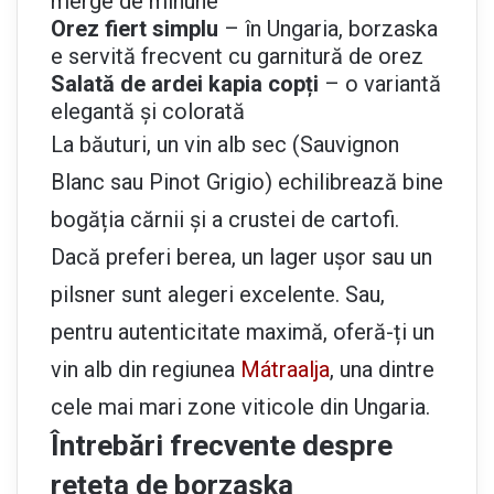
merge de minune
Orez fiert simplu
– în Ungaria, borzaska
e servită frecvent cu garnitură de orez
Salată de ardei kapia copți
– o variantă
elegantă și colorată
La băuturi, un vin alb sec (Sauvignon
Blanc sau Pinot Grigio) echilibrează bine
bogăția cărnii și a crustei de cartofi.
Dacă preferi berea, un lager ușor sau un
pilsner sunt alegeri excelente. Sau,
pentru autenticitate maximă, oferă-ți un
vin alb din regiunea
Mátraalja
, una dintre
cele mai mari zone viticole din Ungaria.
Întrebări frecvente despre
rețeta de borzaska