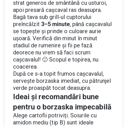
strat generos de smântână cu usturoi,
apoi presară cașcaval ras deasupra.
Bagă tava sub grill-ul cuptorului
preîncălzit
3–5 minute
, până cașcavalul
se topește și prinde o culoare aurie
ușoară. Verifică din minut în minut
stadiul de rumenire și fii pe fază
deorece nu vrem să faci scrum
cașcavalul! 🙂 Scopul e topirea, nu
coacerea.
După ce s-a topit frumos cașcavalul,
servește borzaska imediat, cu pătrunjel
verde proaspăt tocat deasupra.
Ideai și recomandări bune
pentru o borzaska impecabilă
Alege cartofii potriviți. Soiurile cu
amidon mediu (tip B) sunt ideale