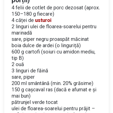
4 felii de cotlet de porc dezosat (aprox.
150–180 g fiecare)
4 căței de
usturoi
2 linguri ulei de floarea-soarelui pentru
marinadă
sare, piper negru proaspăt măcinat
boia dulce de ardei (o linguriță)
600 g cartofi (soiuri cu amidon mediu,
tip B)
2 ouă
3 linguri de făină
sare, piper
200 ml smântână (min. 20% grăsime)
150 g cașcaval ras (dacă e afumat e și
mai bun)
pătrunjel verde tocat
ulei de floarea-soarelui pentru prăjit –