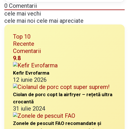
ă
0
Comentarii
d
cele mai vechi
e
cele mai noi
cele mai apreciate
s
a
Top 10
v
Recente
o
Comentarii
a
9.8
r
e
Kefir Evrofarma
12 iunie 2026
Ciolan de porc copt la airfryer – rețetă ultra
crocantă
31 iulie 2024
Zonele de pescuit FAO recomandate și