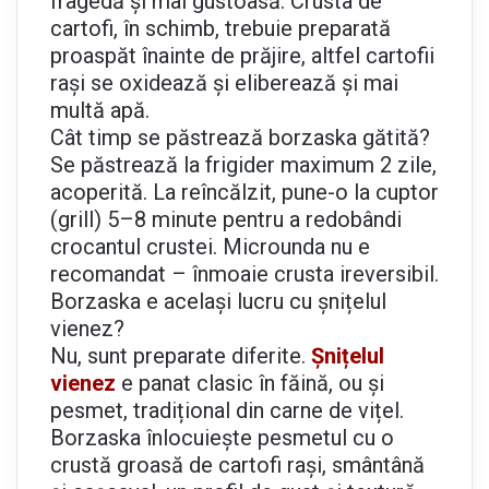
fragedă și mai gustoasă. Crusta de
cartofi, în schimb, trebuie preparată
proaspăt înainte de prăjire, altfel cartofii
rași se oxidează și eliberează și mai
multă apă.
Cât timp se păstrează borzaska gătită?
Se păstrează la frigider maximum 2 zile,
acoperită. La reîncălzit, pune-o la cuptor
(grill) 5–8 minute pentru a redobândi
crocantul crustei. Microunda nu e
recomandat – înmoaie crusta ireversibil.
Borzaska e același lucru cu șnițelul
vienez?
Nu, sunt preparate diferite.
Șnițelul
vienez
e panat clasic în făină, ou și
pesmet, tradițional din carne de vițel.
Borzaska înlocuiește pesmetul cu o
crustă groasă de cartofi rași, smântână