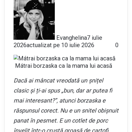
Evanghelina
7 iulie
2026
actualizat pe 10 iulie 2026
0
Mátrai borzaska ca la mama lui acasă
Dacă ai mâncat vreodată un șnițel
clasic și ți-ai spus „bun, dar ar putea fi
mai interesant?”, atunci borzaska e
răspunsul corect. Nu e un snitel obișnuit
panat în pesmet. E un cotlet de porc
învelit într-o crustă groasă de cartofi