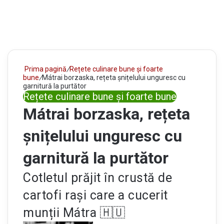
Prima pagină
/
Rețete culinare bune și foarte
bune
/
Mátrai borzaska, rețeta șnițelului unguresc cu
garnitură la purtător
Rețete culinare bune și foarte bune
Mátrai borzaska, rețeta
șnițelului unguresc cu
garnitură la purtător
Cotletul prăjit în crustă de
cartofi rași care a cucerit
munții Mátra 🇭🇺