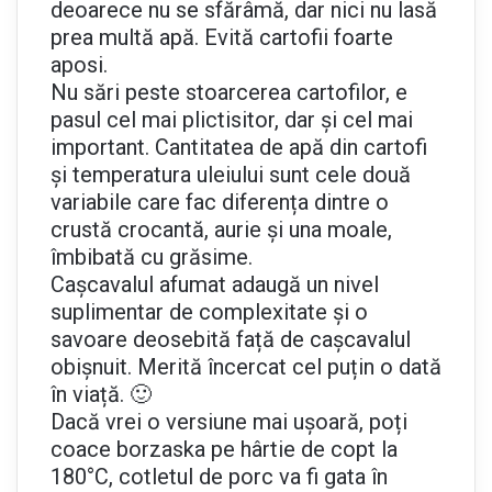
deoarece nu se sfărâmă, dar nici nu lasă
prea multă apă. Evită cartofii foarte
aposi.
Nu sări peste stoarcerea cartofilor, e
pasul cel mai plictisitor, dar și cel mai
important. Cantitatea de apă din cartofi
și temperatura uleiului sunt cele două
variabile care fac diferența dintre o
crustă crocantă, aurie și una moale,
îmbibată cu grăsime.
Cașcavalul afumat adaugă un nivel
suplimentar de complexitate și o
savoare deosebită față de cașcavalul
obișnuit. Merită încercat cel puțin o dată
în viață. 🙂
Dacă vrei o versiune mai ușoară, poți
coace borzaska pe hârtie de copt la
180°C, cotletul de porc va fi gata în