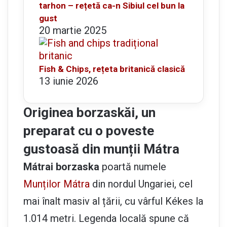
tarhon – rețetă ca-n Sibiul cel bun la
gust
20 martie 2025
Fish & Chips, rețeta britanică clasică
13 iunie 2026
Originea borzaskăi, un
preparat cu o poveste
gustoasă din munții Mátra
Mátrai borzaska
poartă numele
Munților Mátra
din nordul Ungariei, cel
mai înalt masiv al țării, cu vârful Kékes la
1.014 metri. Legenda locală spune că