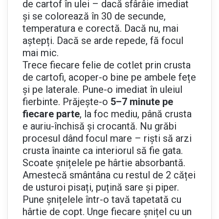
de cartof în ulei – dacă sfârâie imediat
și se colorează în 30 de secunde,
temperatura e corectă. Dacă nu, mai
aștepți. Dacă se arde repede, fă focul
mai mic.
Trece fiecare felie de cotlet prin crusta
de cartofi, acoper-o bine pe ambele fețe
și pe laterale. Pune-o imediat în uleiul
fierbinte. Prăjește-o
5–7 minute pe
fiecare parte
, la foc mediu, până crusta
e auriu-închisă și crocantă. Nu grăbi
procesul dând focul mare – riști să arzi
crusta înainte ca interiorul să fie gata.
Scoate șnițelele pe hârtie absorbantă.
Amestecă smântâna cu restul de 2 căței
de usturoi pisați, puțină sare și piper.
Pune șnițelele într-o tavă tapetată cu
hârtie de copt. Unge fiecare șnițel cu un