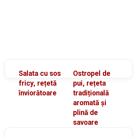
S
O
Salata cu sos
Ostropel de
a
s
fricy, rețetă
pui, rețeta
l
t
înviorătoare
tradițională
a
r
aromată și
t
o
a
p
plină de
c
e
savoare
u
l
s
d