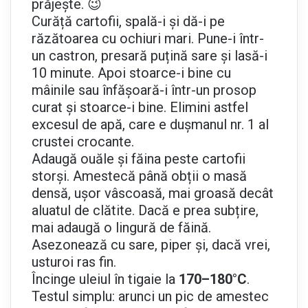
prăjește. 😉
Curăță cartofii, spală-i și dă-i pe
răzătoarea cu ochiuri mari. Pune-i într-
un castron, presară puțină sare și lasă-i
10 minute. Apoi stoarce-i bine cu
mâinile sau înfășoară-i într-un prosop
curat și stoarce-i bine. Elimini astfel
excesul de apă, care e dușmanul nr. 1 al
crustei crocante.
Adaugă ouăle și făina peste cartofii
storși. Amestecă până obții o masă
densă, ușor vâscoasă, mai groasă decât
aluatul de clătite. Dacă e prea subțire,
mai adaugă o lingură de făină.
Asezonează cu sare, piper și, dacă vrei,
usturoi ras fin.
Încinge uleiul în tigaie la
170–180°C
.
Testul simplu: arunci un pic de amestec