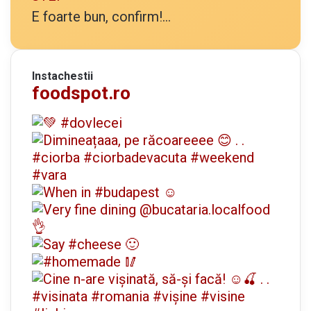
E foarte bun, confirm!...
Instachestii
foodspot.ro