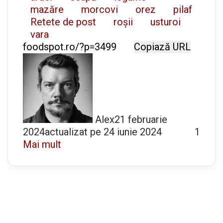
mazăre
morcovi
orez
pilaf
Retete de post
roșii
usturoi
vara
Copiază URL
Alex
21 februarie
2024
actualizat pe 24 iunie 2024
1
Mai mult