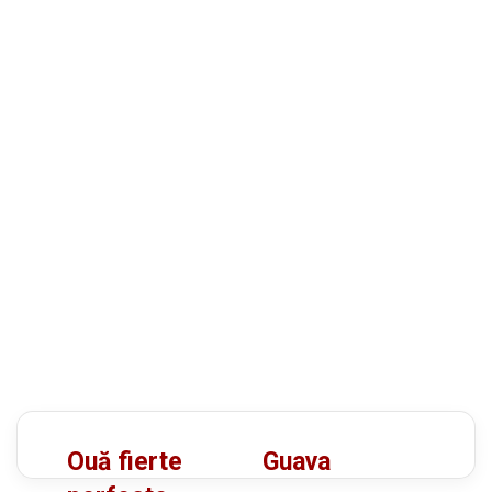
O
G
Ouă fierte
Guava
u
u