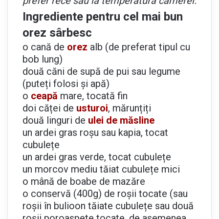
prefer rece sau la temperatura camerei.
Ingrediente pentru cel mai bun
orez sârbesc
o cană de
orez
alb (de preferat tipul cu
bob lung)
două căni de supă de pui sau legume
(puteți folosi și apă)
o
ceapă
mare, tocată fin
doi căței de
usturoi
, mărunțiți
două linguri de
ulei de măsline
un ardei gras roșu sau kapia, tocat
cubulețe
un ardei gras verde, tocat cubulețe
un morcov mediu tăiat cubulețe mici
o mână de boabe de mazăre
o conservă (400g) de roșii tocate (sau
roșii în bulioon tăiate cubulețe sau două
roșii poroaspete tocate, de asemenea,