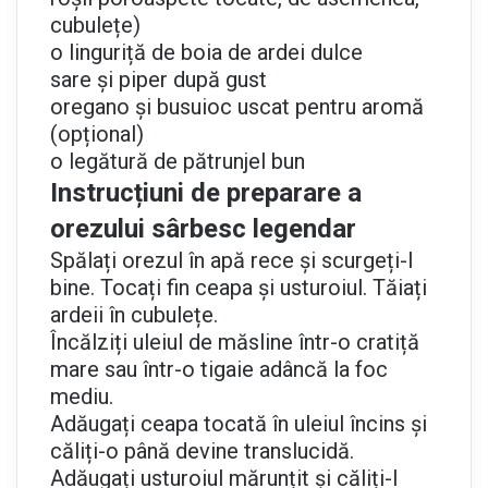
cubulețe)
o linguriță de boia de ardei dulce
sare și piper după gust
oregano și busuioc uscat pentru aromă
(opțional)
o legătură de pătrunjel bun
Instrucțiuni de preparare a
orezului sârbesc legendar
Spălați orezul în apă rece și scurgeți-l
bine. Tocați fin ceapa și usturoiul. Tăiați
ardeii în cubulețe.
Încălziți uleiul de măsline într-o cratiță
mare sau într-o tigaie adâncă la foc
mediu.
Adăugați ceapa tocată în uleiul încins și
căliți-o până devine translucidă.
Adăugați usturoiul mărunțit și căliți-l