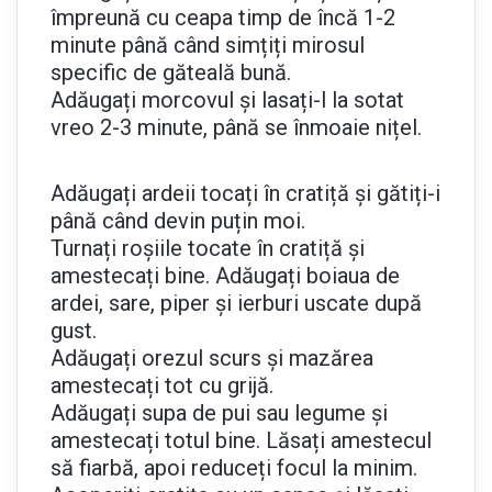
împreună cu ceapa timp de încă 1-2
minute până când simțiți mirosul
specific de găteală bună.
Adăugați morcovul și lasați-l la sotat
vreo 2-3 minute, până se înmoaie nițel.
Adăugați ardeii tocați în cratiță și gătiți-i
până când devin puțin moi.
Turnați roșiile tocate în cratiță și
amestecați bine. Adăugați boiaua de
ardei, sare, piper și ierburi uscate după
gust.
Adăugați orezul scurs și mazărea
amestecați tot cu grijă.
Adăugați supa de pui sau legume și
amestecați totul bine. Lăsați amestecul
să fiarbă, apoi reduceți focul la minim.