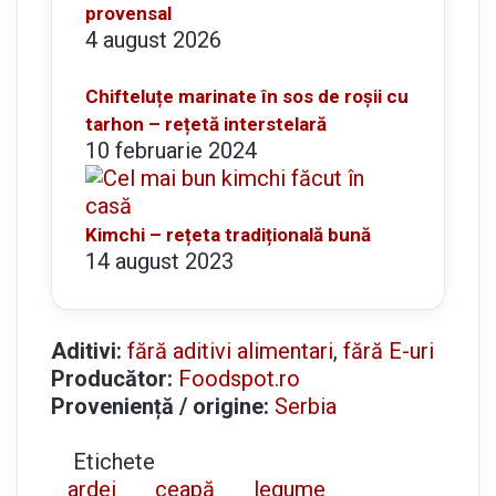
provensal
4 august 2026
Chifteluțe marinate în sos de roșii cu
tarhon – rețetă interstelară
10 februarie 2024
Kimchi – rețeta tradițională bună
14 august 2023
Aditivi:
fără aditivi alimentari
,
fără E-uri
Producător:
Foodspot.ro
Proveniență / origine:
Serbia
Etichete
ardei
ceapă
legume