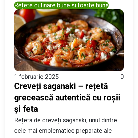
Rețete culinare bune și foarte bune
1 februarie 2025
0
Creveți saganaki – rețetă
grecească autentică cu roșii
și feta
Rețeta de creveți saganaki, unul dintre
cele mai emblematice preparate ale