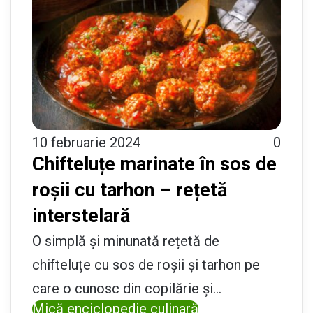
10 februarie 2024
0
Chifteluțe marinate în sos de
roșii cu tarhon – rețetă
interstelară
O simplă și minunată rețetă de
chifteluțe cu sos de roșii și tarhon pe
care o cunosc din copilărie și…
Mică enciclopedie culinară