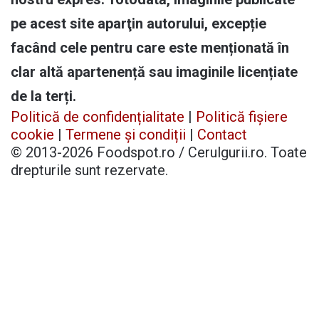
pe acest site aparţin autorului, excepție
facând cele pentru care este menționată în
clar altă apartenență sau imaginile licențiate
de la terți.
Politică de confidențialitate
|
Politică fișiere
cookie
|
Termene și condiții
|
Contact
© 2013-2026 Foodspot.ro / Cerulgurii.ro. Toate
drepturile sunt rezervate.
Facebook
X
Pinterest
YouTube
Instagram
Telegram
TikTok
Patreon