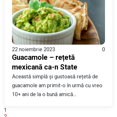
22 noiembrie 2023
0
Guacamole – rețetă
mexicană ca-n State
Această simplă și gustoasă rețetă de
guacamole am primit-o în urmă cu vreo
10+ ani de la o bună amică…
1
2