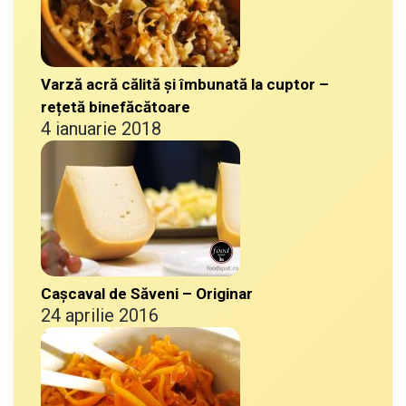
Varză acră călită și îmbunată la cuptor –
rețetă binefăcătoare
4 ianuarie 2018
Cașcaval de Săveni – Originar
24 aprilie 2016