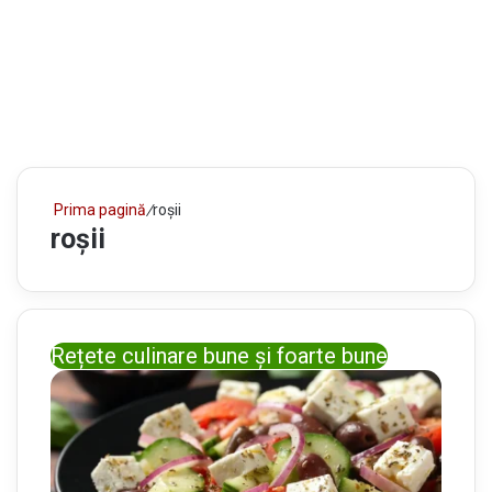
Prima pagină
/
roșii
roșii
Rețete culinare bune și foarte bune