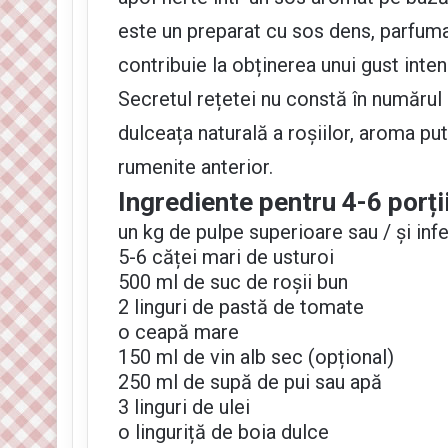
este un preparat cu sos dens, parfumat 
contribuie la obținerea unui gust inten
Secretul rețetei nu constă în numărul i
dulceața naturală a roșiilor, aroma put
rumenite anterior.
Ingrediente pentru 4-6 porți
un kg de pulpe superioare sau / și inf
5-6 căței mari de usturoi
500 ml de suc de roșii bun
2 linguri de pastă de tomate
o ceapă mare
150 ml de vin alb sec (opțional)
250 ml de supă de pui sau apă
3 linguri de ulei
o linguriță de boia dulce