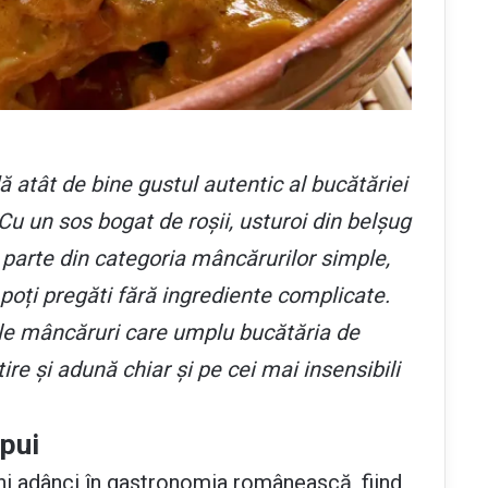
 atât de bine gustul autentic al bucătăriei
u un sos bogat de roșii, usturoi din belșug
 parte din categoria mâncărurilor simple,
 poți pregăti fără ingrediente complicate.
ele mâncăruri care umplu bucătăria de
re și adună chiar și pe cei mai insensibili
 pui
ni adânci în gastronomia românească, fiind