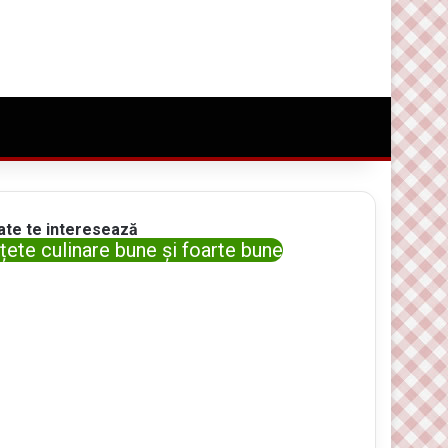
Conectare
Random Article
Caută ceva bun
ate te interesează
țete culinare bune și foarte bune