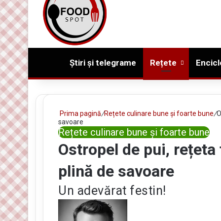
Prima pagină
Știri și telegrame
Rețete
Encicl
Prima pagină
/
Rețete culinare bune și foarte bune
/
O
savoare
Rețete culinare bune și foarte bune
Ostropel de pui, rețeta
plină de savoare
Un adevărat festin!