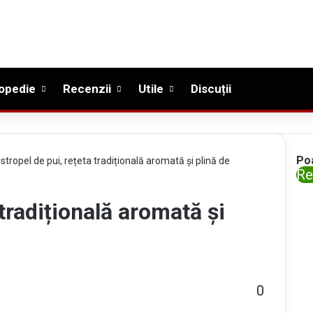
opedie
Recenzii
Utile
Discuții
Po
stropel de pui, rețeta tradițională aromată și plină de
C
Re
l
 tradițională aromată și
o
s
e
0