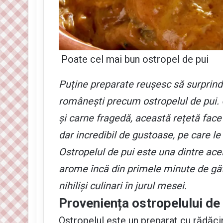
Poate cel mai bun ostropel de pui
Puține preparate reușesc să surprindă
românești precum ostropelul de pui. C
și carne fragedă, această rețetă face
dar incredibil de gustoase, pe care le
Ostropelul de pui este una dintre ac
arome încă din primele minute de găti
nihiliși culinari în jurul mesei.
Proveniența ostropelului de
Ostropelul este un preparat cu rădăci