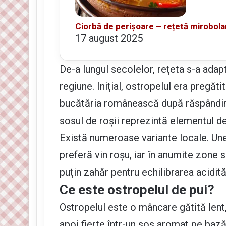
Ciorbă de perișoare – rețetă mirobola
17 august 2025
De-a lungul secolelor, rețeta s-a adapt
regiune. Inițial, ostropelul era pregătit
bucătăria românească după răspândirea
sosul de roșii reprezintă elementul def
Există numeroase variante locale. Une
preferă vin roșu, iar în anumite zone 
puțin zahăr pentru echilibrarea acidităț
Ce este ostropelul de pui?
Ostropelul este o mâncare gătită lent,
apoi fierte într-un sos aromat pe bază