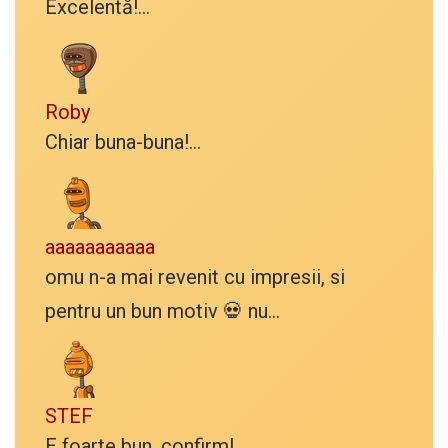
Excelentă!...
Roby
Chiar buna-buna!...
aaaaaaaaaaa
omu n-a mai revenit cu impresii, si
pentru un bun motiv 💀 nu...
STEF
E foarte bun, confirm!...