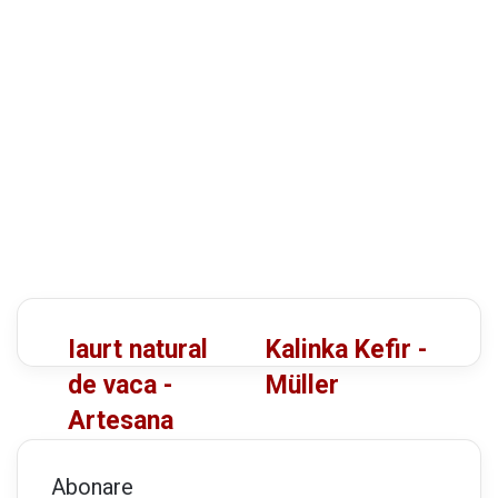
I
K
Iaurt natural
Kalinka Kefir -
a
a
de vaca -
Müller
u
l
Artesana
r
i
t
n
n
k
Abonare