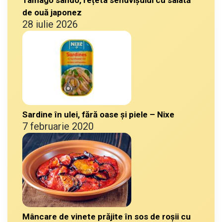
Tamago sando, rețeta sendvișului cu salată
de ouă japonez
28 iulie 2026
Sardine în ulei, fără oase și piele – Nixe
7 februarie 2020
Mâncare de vinete prăjite în sos de roșii cu