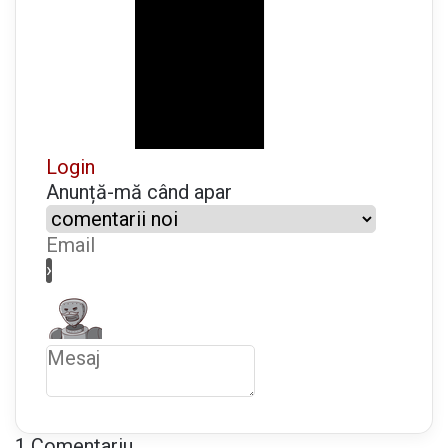
a
n
a
Login
Anunță-mă când apar
1
Comentariu