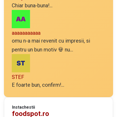
Chiar buna-buna!...
aaaaaaaaaaa
omu n-a mai revenit cu impresii, si
pentru un bun motiv 💀 nu...
STEF
E foarte bun, confirm!...
Instachestii
foodspot.ro