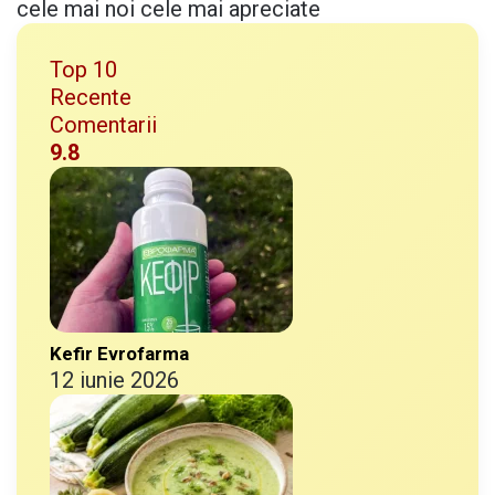
cele mai noi
cele mai apreciate
u
i
Top 10
b
Recente
i
Comentarii
n
9.8
e
f
ă
c
u
t
Kefir Evrofarma
12 iunie 2026