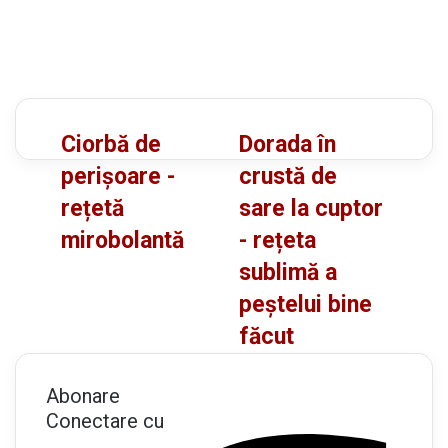
C
D
Ciorbă de
Dorada în
i
o
perișoare -
crustă de
o
r
rețetă
sare la cuptor
r
a
mirobolantă
- rețeta
b
d
ă
a
sublimă a
d
î
peștelui bine
e
n
făcut
p
c
e
r
r
u
Abonare
i
s
Conectare cu
ș
t