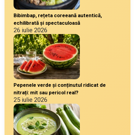
Bibimbap, rețeta coreeană autentică,
echilibrată și spectaculoasă
26 iulie 2026
Pepenele verde și conținutul ridicat de
nitrați: mit sau pericol real?
25 iulie 2026