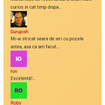
curios in cat timp dispa...
Gurujosh
Mi-ai stricat seara de ieri cu pozele
astea, asa ca am facut...
Ion
Excelentă!...
Roby