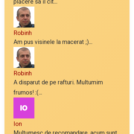
plăcere sa îl cit...
Robinh
Am pus visinele la macerat ;)...
Robinh
A disparut de pe rafturi. Multumim
frumos! :(...
Ion
Multumesc de recomandare, acum sunt