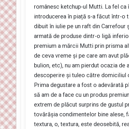
românesc ketchup-ul Mutti. La fel ca 
introducerea în piață s-a făcut într-o
dibuit în iulie pe un raft din Carrefou
armată de produse dintr-o ligă inferi
premium a mărcii Mutti prin prisma alt
de ceva vreme și pe care am avut plăcer
bulion, etc), nu am pierdut ocazia de 
descoperire și tuleo către domiciliul c
Prima degustare a fost o adevărată pl
să am de a face cu un produs premiu
extrem de plăcut surprins de gustul pr
tovărășia condimentelor bine alese, fă
textura, o, textura, este deosebită, rea