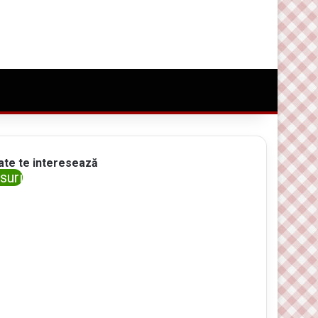
Conectare
Random Article
Caută ceva bun
ate te interesează
suri