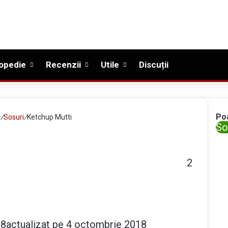
opedie
Recenzii
Utile
Discuții
Po
i
/
Sosuri
/
Ketchup Mutti
C
So
l
o
2
s
e
18
actualizat pe 4 octombrie 2018