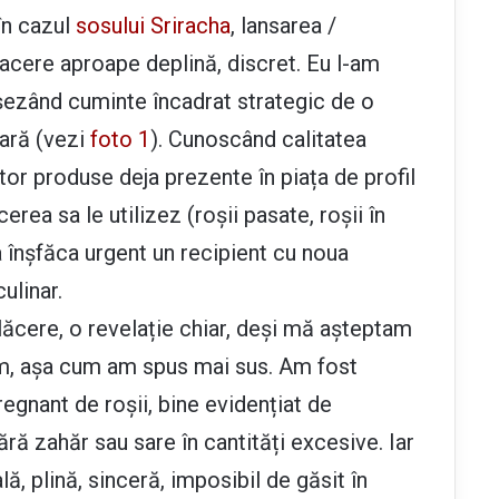
în cazul
sosului Sriracha
, lansarea /
 tacere aproape deplină, discret. Eu l-am
r șezând cuminte încadrat strategic de o
oară (vezi
foto 1
). Cunoscând calitatea
or produse deja prezente în piața de profil
ea sa le utilizez (roșii pasate, roșii în
a înșfăca urgent un recipient cu noua
ulinar.
ăcere, o revelație chiar, deși mă așteptam
m, așa cum am spus mai sus. Am fost
egnant de roșii, bine evidențiat de
ră zahăr sau sare în cantități excesive. Iar
lă, plină, sinceră, imposibil de găsit în