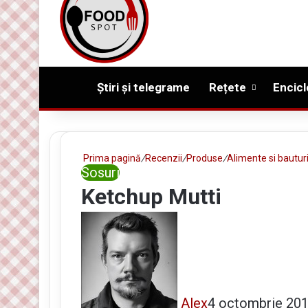
Prima pagină
Știri și telegrame
Rețete
Encicl
Prima pagină
/
Recenzii
/
Produse
/
Alimente si bautur
Sosuri
Ketchup Mutti
Alex
4 octombrie 20