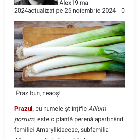
Alex
19 mai
2024
actualizat pe 25 noiembrie 2024
0
Praz bun, neaoș!
Prazul
, cu numele științific
Allium
porrum
, este o plantă perenă aparținând
familiei Amaryllidaceae, subfamilia