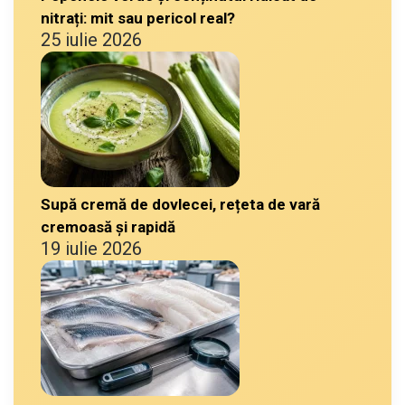
nitrați: mit sau pericol real?
25 iulie 2026
Supă cremă de dovlecei, rețeta de vară
cremoasă și rapidă
19 iulie 2026