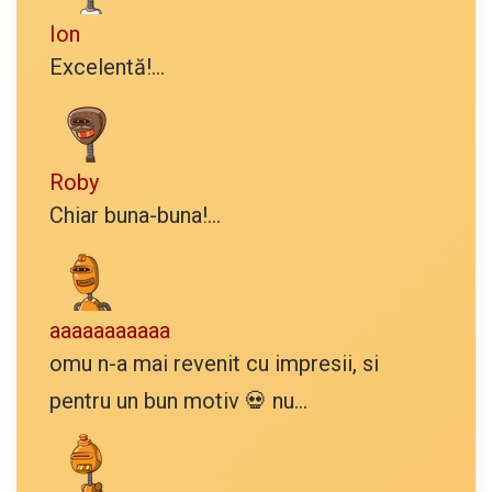
Ion
Excelentă!...
Roby
Chiar buna-buna!...
aaaaaaaaaaa
omu n-a mai revenit cu impresii, si
pentru un bun motiv 💀 nu...