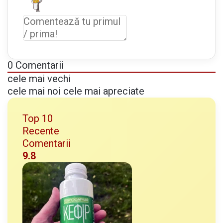
d
e
u
n
t
ș
0
Comentarii
i
cele mai vechi
l
cele mai noi
cele mai apreciate
ă
m
Top 10
â
Recente
i
Comentarii
e
9.8