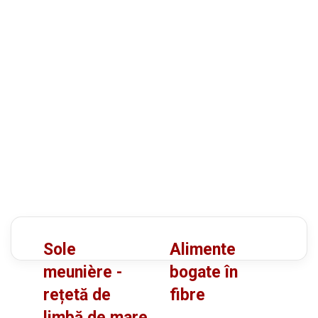
S
A
Sole
Alimente
o
l
meunière -
bogate în
l
i
rețetă de
fibre
e
m
limbă de mare
m
e