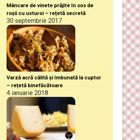
Mâncare de vinete prăjite în sos de
roșii cu usturoi – rețetă secretă
30 septembrie 2017
Varză acră călită și îmbunată la cuptor
– rețetă binefăcătoare
4 ianuarie 2018