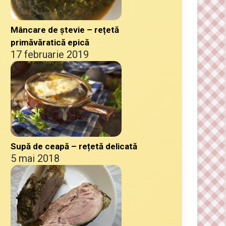
Mâncare de ștevie – rețetă
primăvăratică epică
17 februarie 2019
Supă de ceapă – rețetă delicată
5 mai 2018