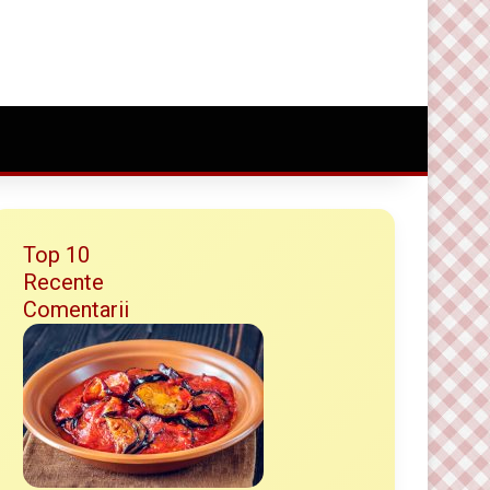
Conectare
Random Article
Caută ceva bun
Top 10
Recente
Comentarii