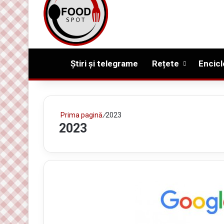
Prima pagină
Știri și telegrame
Rețete
Encicl
Prima pagină
/
2023
2023