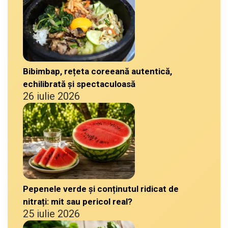
Bibimbap, rețeta coreeană autentică,
echilibrată și spectaculoasă
26 iulie 2026
Pepenele verde și conținutul ridicat de
nitrați: mit sau pericol real?
25 iulie 2026