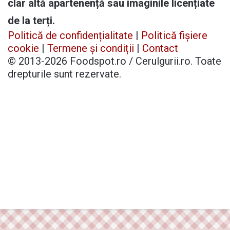
clar altă apartenență sau imaginile licențiate
de la terți.
Politică de confidențialitate
|
Politică fișiere
cookie
|
Termene și condiții
|
Contact
© 2013-2026 Foodspot.ro / Cerulgurii.ro. Toate
drepturile sunt rezervate.
Facebook
X
Pinterest
YouTube
Instagram
Telegram
TikTok
Patreon
Buy
Back
Me
to
a
top
Coffee