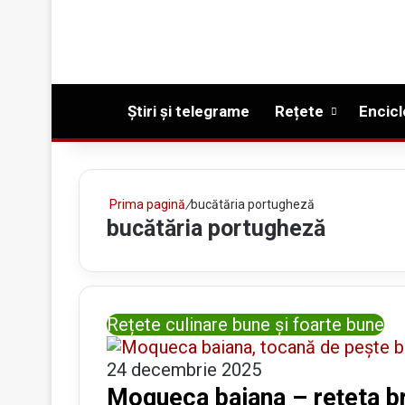
Prima pagină
Știri și telegrame
Rețete
Encicl
Prima pagină
/
bucătăria portugheză
bucătăria portugheză
Rețete culinare bune și foarte bune
24 decembrie 2025
Moqueca baiana – rețeta br