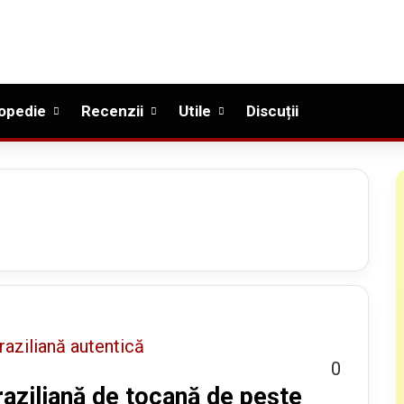
opedie
Recenzii
Utile
Discuții
0
aziliană de tocană de pește