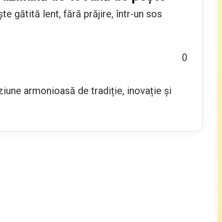
gătită lent, fără prăjire, într-un sos
0
iune armonioasă de tradiție, inovație și