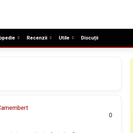
opedie
Recenzii
Utile
Discuții
0