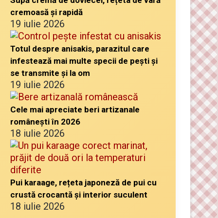
Supă cremă de dovlecei, rețeta de vară
cremoasă și rapidă
19 iulie 2026
Totul despre anisakis, parazitul care
infestează mai multe specii de pești și
se transmite și la om
19 iulie 2026
Cele mai apreciate beri artizanale
românești în 2026
18 iulie 2026
Pui karaage, rețeta japoneză de pui cu
crustă crocantă și interior suculent
18 iulie 2026