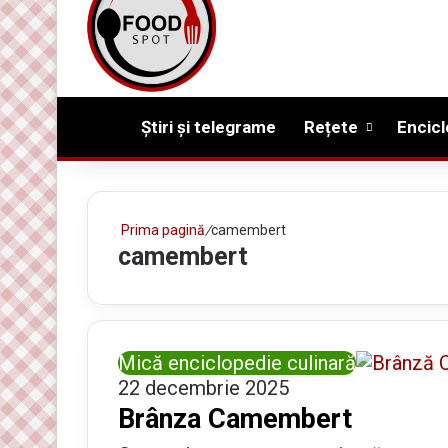
Prima pagină
Știri și telegrame
Rețete
Encicl
Prima pagină
/
camembert
camembert
Mică enciclopedie culinară
22 decembrie 2025
Brânza Camembert