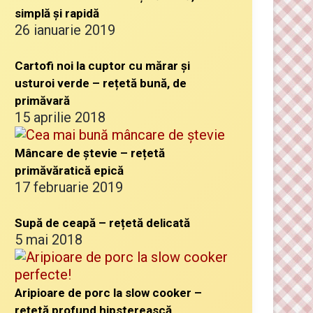
simplă și rapidă
26 ianuarie 2019
Cartofi noi la cuptor cu mărar și
usturoi verde – rețetă bună, de
primăvară
15 aprilie 2018
Mâncare de ștevie – rețetă
primăvăratică epică
17 februarie 2019
Supă de ceapă – rețetă delicată
5 mai 2018
Aripioare de porc la slow cooker –
rețetă profund hipsterească