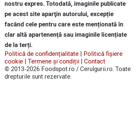
nostru expres. Totodată, imaginile publicate
pe acest site aparţin autorului, excepție
facând cele pentru care este menționată în
clar altă apartenență sau imaginile licențiate
de la terți.
Politică de confidențialitate
|
Politică fișiere
cookie
|
Termene și condiții
|
Contact
© 2013-2026 Foodspot.ro / Cerulgurii.ro. Toate
drepturile sunt rezervate.
Facebook
X
Pinterest
YouTube
Instagram
Telegram
TikTok