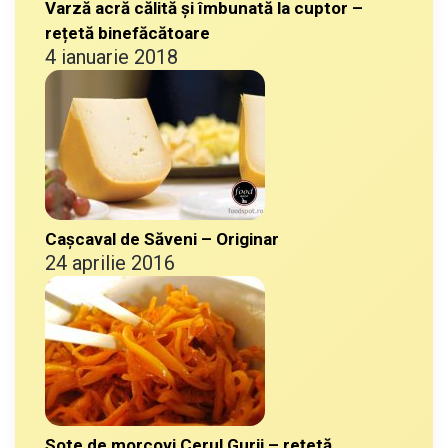
Varză acră călită și îmbunată la cuptor –
rețetă binefăcătoare
4 ianuarie 2018
Cașcaval de Săveni – Originar
24 aprilie 2016
Sote de morcovi Cerul Gurii – rețetă