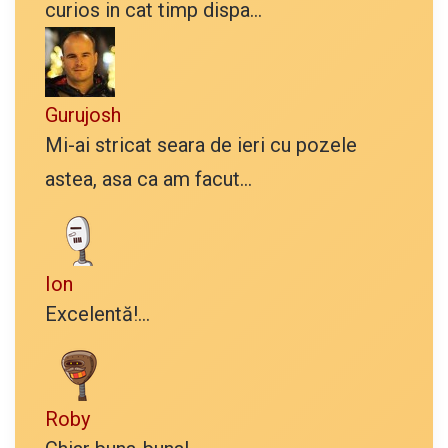
curios in cat timp dispa...
Gurujosh
Mi-ai stricat seara de ieri cu pozele
astea, asa ca am facut...
Ion
Excelentă!...
Roby