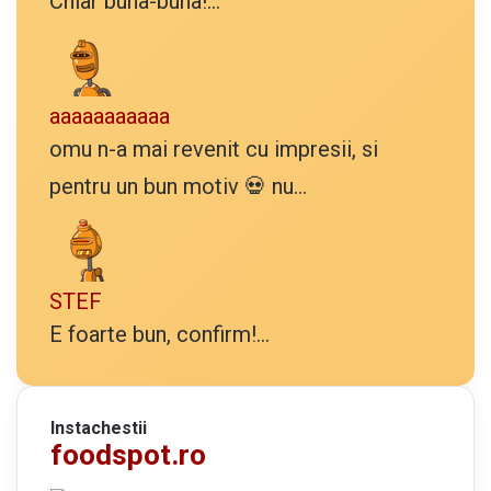
Chiar buna-buna!...
aaaaaaaaaaa
omu n-a mai revenit cu impresii, si
pentru un bun motiv 💀 nu...
STEF
E foarte bun, confirm!...
Instachestii
foodspot.ro