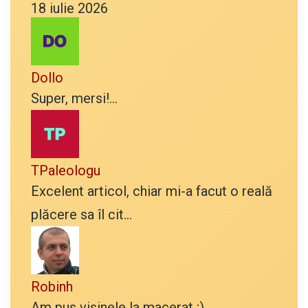
18 iulie 2026
Dollo
Super, mersi!...
TPaleologu
Excelent articol, chiar mi-a facut o reală
plăcere sa îl cit...
Robinh
Am pus visinele la macerat ;)...