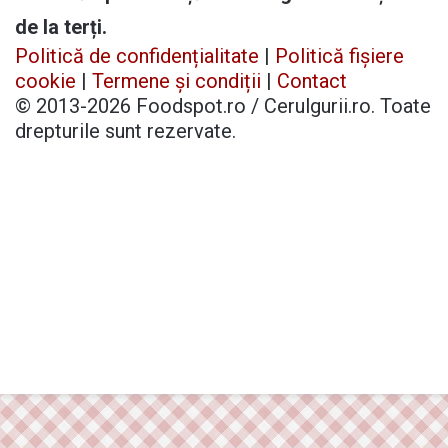
de la terți.
Politică de confidențialitate
|
Politică fișiere
cookie
|
Termene și condiții
|
Contact
© 2013-2026 Foodspot.ro / Cerulgurii.ro. Toate
drepturile sunt rezervate.
Facebook
X
Pinterest
YouTube
Instagram
Telegram
TikTok
Patreon
Buy
Back
Me
to
a
top
Coffee