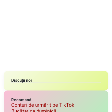
Discuții noi
Recomand
Conturi de urmărit pe TikTok
Bucătar de duminică