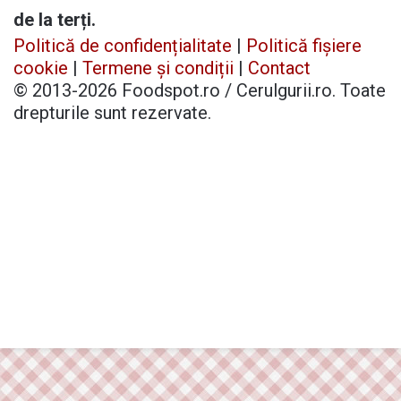
de la terți.
Politică de confidențialitate
|
Politică fișiere
cookie
|
Termene și condiții
|
Contact
© 2013-2026 Foodspot.ro / Cerulgurii.ro. Toate
drepturile sunt rezervate.
Facebook
X
Pinterest
YouTube
Instagram
Telegram
TikTok
Patreon
Buy
Back
Me
to
a
top
Coffee