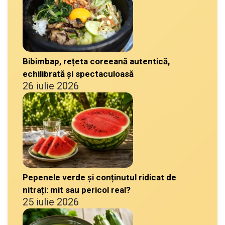
Bibimbap, rețeta coreeană autentică,
echilibrată și spectaculoasă
26 iulie 2026
Pepenele verde și conținutul ridicat de
nitrați: mit sau pericol real?
25 iulie 2026