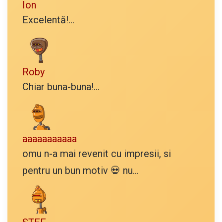
Ion
Excelentă!...
Roby
Chiar buna-buna!...
aaaaaaaaaaa
omu n-a mai revenit cu impresii, si
pentru un bun motiv 💀 nu...