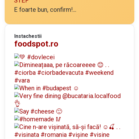
STEF
E foarte bun, confirm!...
Instachestii
foodspot.ro