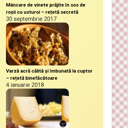
Mâncare de vinete prăjite în sos de
roșii cu usturoi – rețetă secretă
30 septembrie 2017
Varză acră călită și îmbunată la cuptor
– rețetă binefăcătoare
4 ianuarie 2018