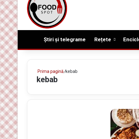
Prima pagină
Știri și telegrame
Rețete
Encicl
Prima pagină
/
kebab
kebab