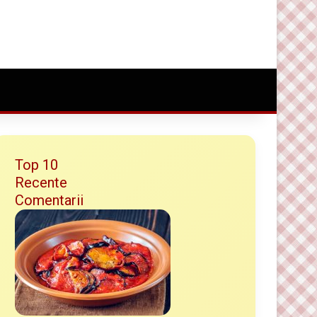
Conectare
Random Article
Caută ceva bun
Top 10
Recente
Comentarii