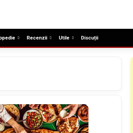
opedie
Recenzii
Utile
Discuții