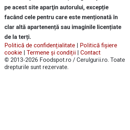
pe acest site aparţin autorului, excepție
facând cele pentru care este menționată în
clar altă apartenență sau imaginile licențiate
de la terți.
Politică de confidențialitate
|
Politică fișiere
cookie
|
Termene și condiții
|
Contact
© 2013-2026 Foodspot.ro / Cerulgurii.ro. Toate
drepturile sunt rezervate.
Facebook
X
Pinterest
YouTube
Instagram
Telegram
TikTok
Patreon