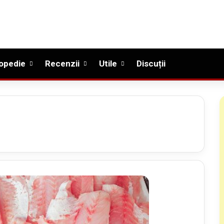
opedie
Recenzii
Utile
Discuții