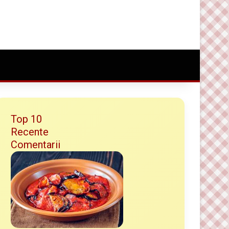
Conectare
Random Article
Caută ceva bun
Top 10
Recente
Comentarii