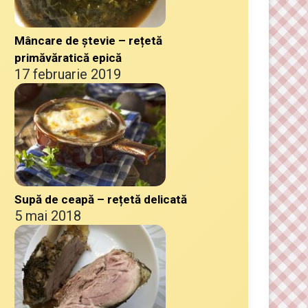
Mâncare de ștevie – rețetă
primăvăratică epică
17 februarie 2019
Supă de ceapă – rețetă delicată
5 mai 2018