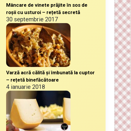
Mâncare de vinete prăjite în sos de
roșii cu usturoi – rețetă secretă
30 septembrie 2017
Varză acră călită și îmbunată la cuptor
– rețetă binefăcătoare
4 ianuarie 2018