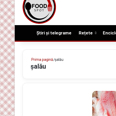
Prima pagină
Știri și telegrame
Rețete
Encicl
Prima pagină
/
șalău
șalău