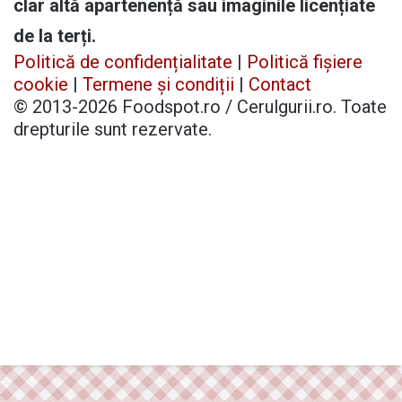
clar altă apartenență sau imaginile licențiate
de la terți.
Politică de confidențialitate
|
Politică fișiere
cookie
|
Termene și condiții
|
Contact
© 2013-2026 Foodspot.ro / Cerulgurii.ro. Toate
drepturile sunt rezervate.
Facebook
X
Pinterest
YouTube
Instagram
Telegram
TikTok
Patreon
Buy
Back
Me
to
a
top
Coffee