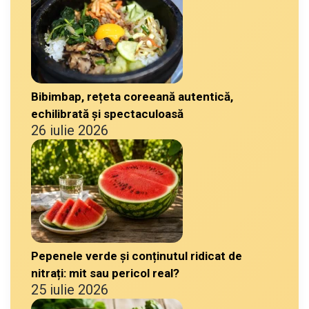
Bibimbap, rețeta coreeană autentică,
echilibrată și spectaculoasă
26 iulie 2026
Pepenele verde și conținutul ridicat de
nitrați: mit sau pericol real?
25 iulie 2026