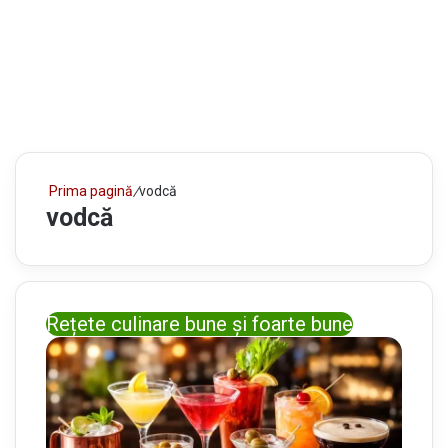
Prima pagină
/
vodcă
vodcă
Rețete culinare bune și foarte bune