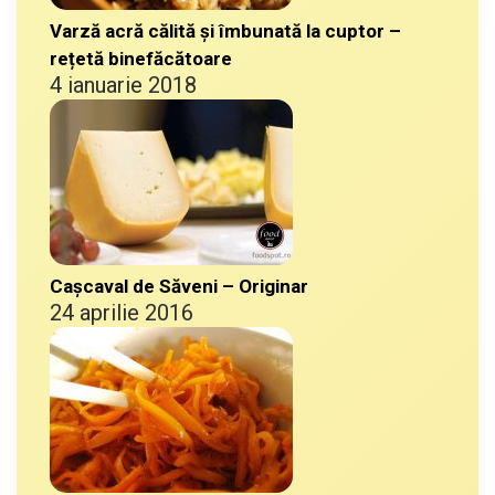
Varză acră călită și îmbunată la cuptor –
rețetă binefăcătoare
4 ianuarie 2018
Cașcaval de Săveni – Originar
24 aprilie 2016