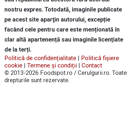
nostru expres. Totodată, imaginile publicate
pe acest site aparţin autorului, excepție
facând cele pentru care este menționată în
clar altă apartenență sau imaginile licențiate
de la terți.
Politică de confidențialitate
|
Politică fișiere
cookie
|
Termene și condiții
|
Contact
© 2013-2026 Foodspot.ro / Cerulgurii.ro. Toate
drepturile sunt rezervate.
Facebook
X
Pinterest
YouTube
Instagram
Telegram
TikTok