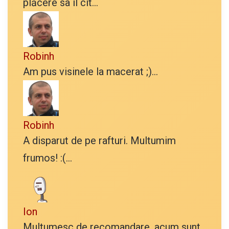
plăcere sa îl cit...
Robinh
Am pus visinele la macerat ;)...
Robinh
A disparut de pe rafturi. Multumim
frumos! :(...
Ion
Multumesc de recomandare, acum sunt