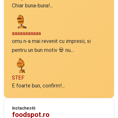
Chiar buna-buna!...
aaaaaaaaaaa
omu n-a mai revenit cu impresii, si
pentru un bun motiv 💀 nu...
STEF
E foarte bun, confirm!...
Instachestii
foodspot.ro