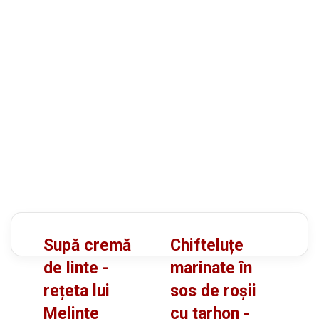
S
C
Supă cremă
Chifteluțe
u
h
de linte -
marinate în
p
i
rețeta lui
sos de roșii
ă
f
Melinte
cu tarhon -
c
t