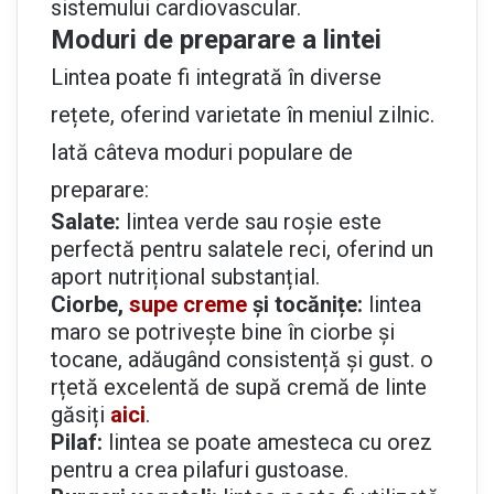
sistemului cardiovascular.
Moduri de preparare a lintei
Lintea poate fi integrată în diverse
rețete, oferind varietate în meniul zilnic.
Iată câteva moduri populare de
preparare:
Salate:
lintea verde sau roșie este
perfectă pentru salatele reci, oferind un
aport nutrițional substanțial.
Ciorbe,
supe creme
și tocănițe:
lintea
maro se potrivește bine în ciorbe și
tocane, adăugând consistență și gust. o
rțetă excelentă de supă cremă de linte
găsiți
aici
.
Pilaf:
lintea se poate amesteca cu orez
pentru a crea pilafuri gustoase.