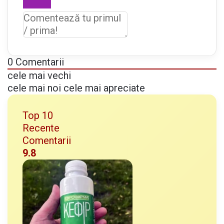
ț
e
t
ă
i
0
Comentarii
n
cele mai vechi
t
cele mai noi
cele mai apreciate
e
r
Top 10
s
Recente
t
Comentarii
e
9.8
l
a
r
ă