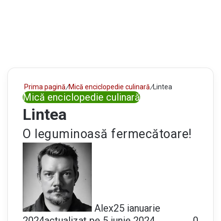
Prima pagină
/
Mică enciclopedie culinară
/
Lintea
Mică enciclopedie culinară
Lintea
O leguminoasă fermecătoare!
Alex
25 ianuarie
2024
actualizat pe 5 iunie 2024
0