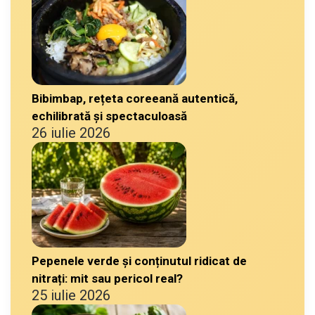
Bibimbap, rețeta coreeană autentică,
echilibrată și spectaculoasă
26 iulie 2026
Pepenele verde și conținutul ridicat de
nitrați: mit sau pericol real?
25 iulie 2026