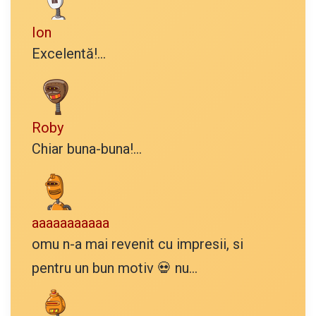
Ion
Excelentă!...
Roby
Chiar buna-buna!...
aaaaaaaaaaa
omu n-a mai revenit cu impresii, si
pentru un bun motiv 💀 nu...