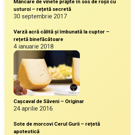
Mâncare de vinete prăjite în sos de roșii cu
usturoi – rețetă secretă
30 septembrie 2017
Varză acră călită și îmbunată la cuptor –
rețetă binefăcătoare
4 ianuarie 2018
Cașcaval de Săveni – Originar
24 aprilie 2016
Sote de morcovi Cerul Gurii – rețetă
apoteotică