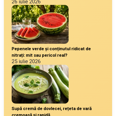
26 iulie 2026
Pepenele verde și conținutul ridicat de
nitrați: mit sau pericol real?
25 iulie 2026
Supă cremă de dovlecei, rețeta de vară
cremoasă și rapidă