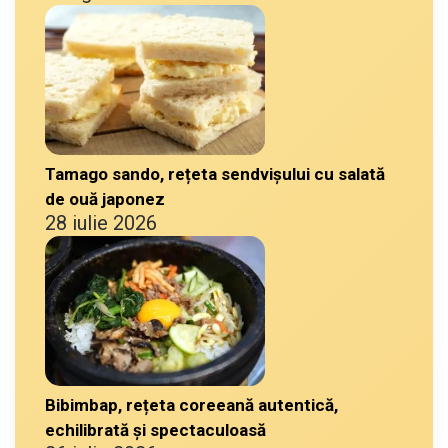
Tamago sando, rețeta sendvișului cu salată
de ouă japonez
28 iulie 2026
Bibimbap, rețeta coreeană autentică,
echilibrată și spectaculoasă