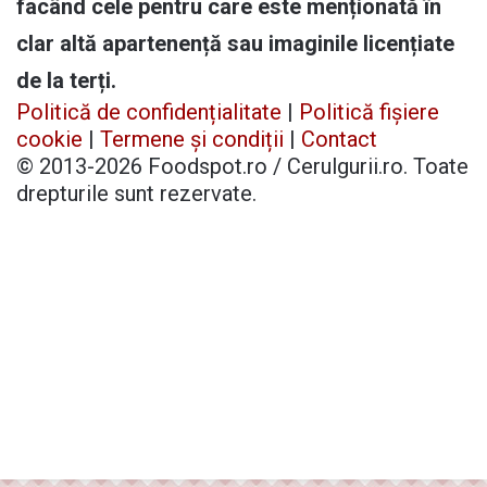
facând cele pentru care este menționată în
clar altă apartenență sau imaginile licențiate
de la terți.
Politică de confidențialitate
|
Politică fișiere
cookie
|
Termene și condiții
|
Contact
© 2013-2026 Foodspot.ro / Cerulgurii.ro. Toate
drepturile sunt rezervate.
Facebook
X
Pinterest
YouTube
Instagram
Telegram
TikTok
Patreon
Buy
Back
Me