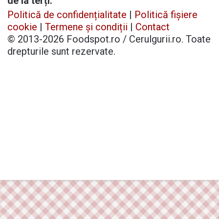
de la terți.
Politică de confidențialitate
|
Politică fișiere
cookie
|
Termene și condiții
|
Contact
© 2013-2026 Foodspot.ro / Cerulgurii.ro. Toate
drepturile sunt rezervate.
Facebook
X
Pinterest
YouTube
Instagram
Telegram
TikTok
Patreon
Buy
Back
Me
to
a
top
Coffee
button