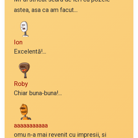
astea, asa ca am facut...
Ion
Excelentă!...
Roby
Chiar buna-buna!...
aaaaaaaaaaa
omu n-a mai revenit cu impresii, si