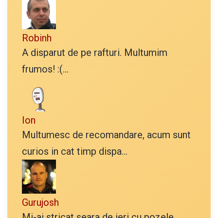
Robinh
A disparut de pe rafturi. Multumim
frumos! :(...
Ion
Multumesc de recomandare, acum sunt
curios in cat timp dispa...
Gurujosh
Mi-ai stricat seara de ieri cu pozele