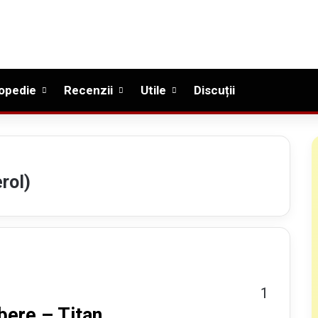
opedie
Recenzii
Utile
Discuții
rol)
1
bere – Titan