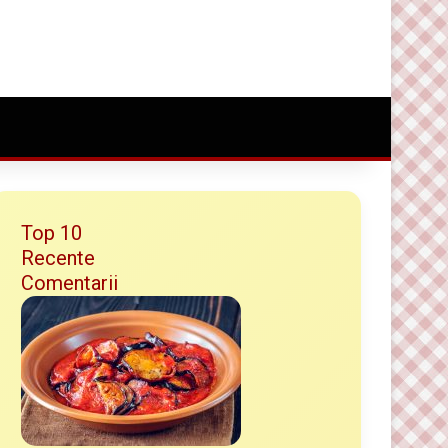
Conectare
Random Article
Caută ceva bun
Top 10
Recente
Comentarii