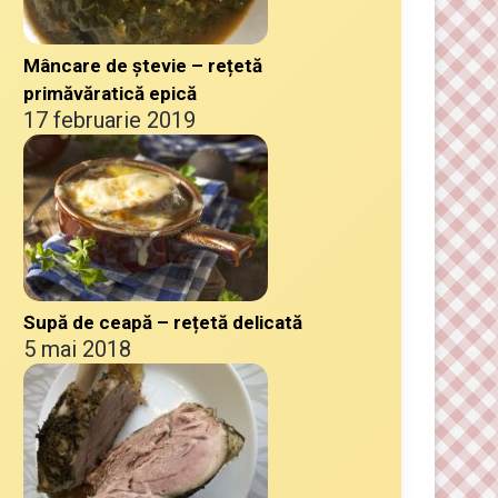
Mâncare de ștevie – rețetă
primăvăratică epică
17 februarie 2019
Supă de ceapă – rețetă delicată
5 mai 2018