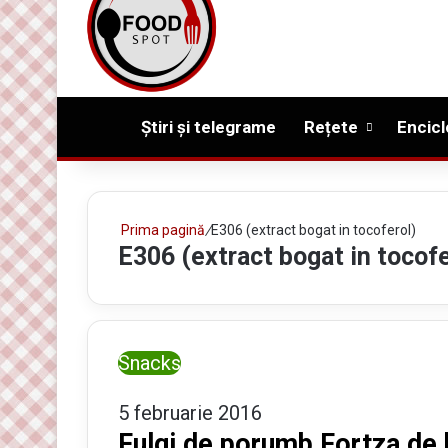
Prima pagină
Știri și telegrame
Rețete
Encicl
Prima pagină
/
E306 (extract bogat in tocoferol)
E306 (extract bogat in tocofe
Snacks
5 februarie 2016
Fulgi de porumb Fortza de 