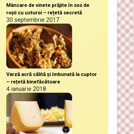
Mâncare de vinete prăjite în sos de
roșii cu usturoi – rețetă secretă
30 septembrie 2017
Varză acră călită și îmbunată la cuptor
– rețetă binefăcătoare
4 ianuarie 2018