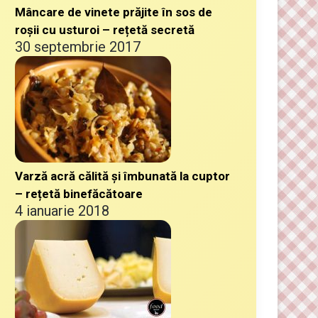
Mâncare de vinete prăjite în sos de
roșii cu usturoi – rețetă secretă
30 septembrie 2017
Varză acră călită și îmbunată la cuptor
– rețetă binefăcătoare
4 ianuarie 2018