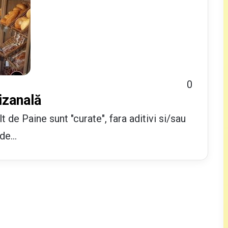
0
izanală
t de Paine sunt "curate", fara aditivi si/sau
 de…