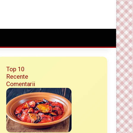
Conectare
Random Article
Caută ceva bun
Top 10
Recente
Comentarii