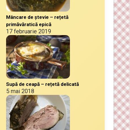
Mâncare de ștevie – rețetă
primăvăratică epică
17 februarie 2019
Supă de ceapă – rețetă delicată
5 mai 2018