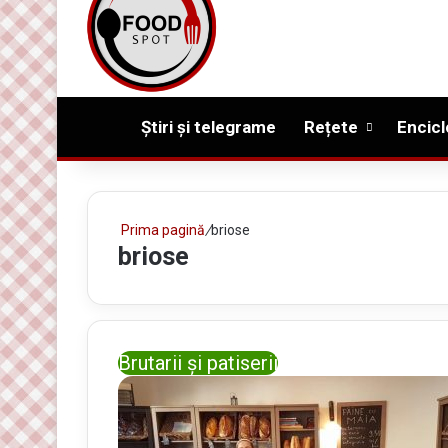
Prima pagină
Știri și telegrame
Rețete
Encicl
Prima pagină
/
briose
briose
Brutarii și patiserii