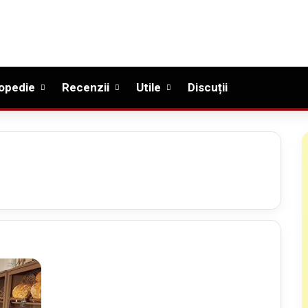
opedie
Recenzii
Utile
Discuții