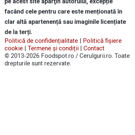
pe acest site aparţin autorului, excepție
facând cele pentru care este menționată în
clar altă apartenență sau imaginile licențiate
de la terți.
Politică de confidențialitate
|
Politică fișiere
cookie
|
Termene și condiții
|
Contact
© 2013-2026 Foodspot.ro / Cerulgurii.ro. Toate
drepturile sunt rezervate.
Facebook
X
Pinterest
YouTube
Instagram
Telegram
TikTok
Patreon
Buy