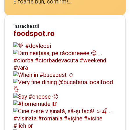
E foarte bun, confirm!...
Instachestii
foodspot.ro