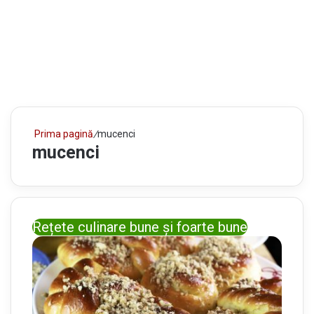
Prima pagină
/
mucenci
mucenci
Rețete culinare bune și foarte bune