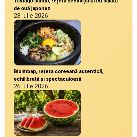
Tamago sando, rețeta sendvișului cu salată
de ouă japonez
28 iulie 2026
Bibimbap, rețeta coreeană autentică,
echilibrată și spectaculoasă
26 iulie 2026