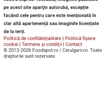
pe acest site aparţin autorului, excepție
facând cele pentru care este menționată în
clar altă apartenență sau imaginile licențiate
de la terți.
Politică de confidențialitate
|
Politică fișiere
cookie
|
Termene și condiții
|
Contact
© 2013-2026 Foodspot.ro / Cerulgurii.ro. Toate
drepturile sunt rezervate.
Facebook
X
Pinterest
YouTube
Instagram
Telegram
TikTok
Patreon