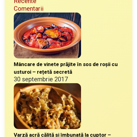
Recente
Comentarii
Mâncare de vinete prăjite în sos de roșii cu
usturoi – rețetă secretă
30 septembrie 2017
Varză acră călită și îmbunată la cuptor –