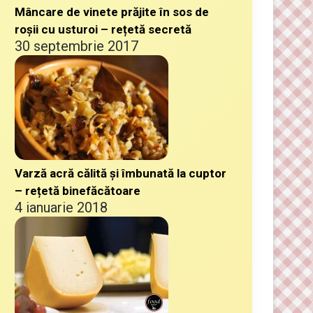
Mâncare de vinete prăjite în sos de
roșii cu usturoi – rețetă secretă
30 septembrie 2017
Varză acră călită și îmbunată la cuptor
– rețetă binefăcătoare
4 ianuarie 2018