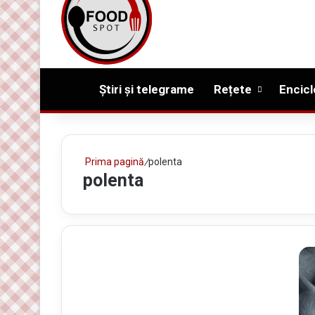
Prima pagină
Știri și telegrame
Rețete
Encicl
Prima pagină
/
polenta
polenta