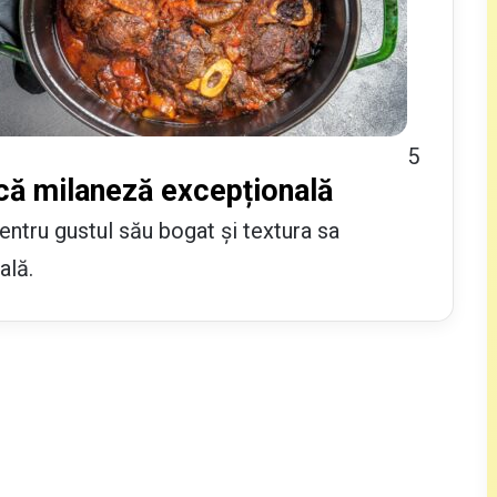
5
că milaneză excepțională
ntru gustul său bogat și textura sa
ală.