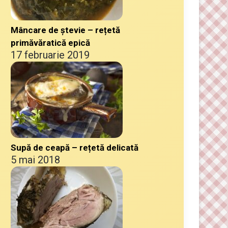
Mâncare de ștevie – rețetă
primăvăratică epică
17 februarie 2019
Supă de ceapă – rețetă delicată
5 mai 2018