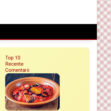
Conectare
Random Article
Caută ceva bun
Top 10
Recente
Comentarii