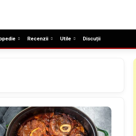
opedie
Recenzii
Utile
Discuții