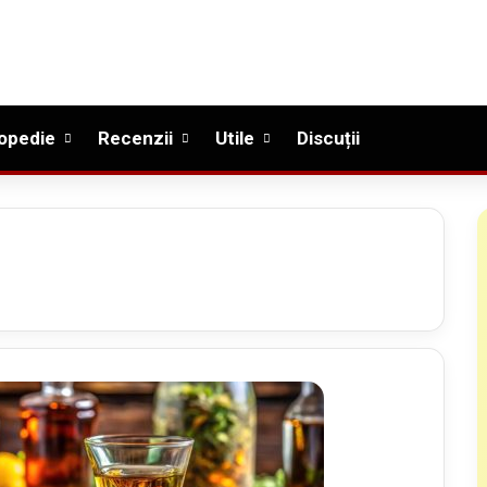
opedie
Recenzii
Utile
Discuții