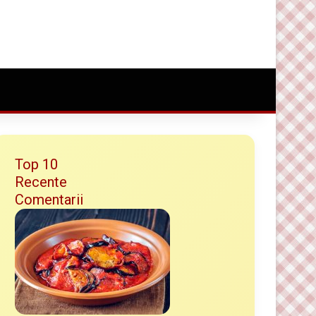
Conectare
Random Article
Caută ceva bun
Top 10
Recente
Comentarii