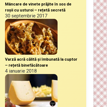
Mâncare de vinete prăjite în sos de
roșii cu usturoi – rețetă secretă
30 septembrie 2017
Varză acră călită și îmbunată la cuptor
– rețetă binefăcătoare
4 ianuarie 2018