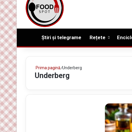
Prima pagină
Știri și telegrame
Rețete
Encicl
Prima pagină
/
Underberg
Underberg