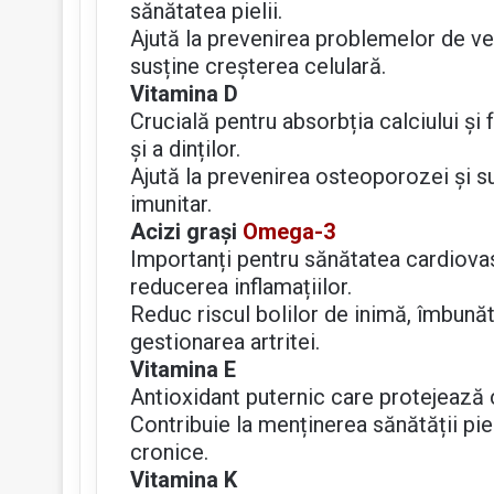
sănătatea pielii.
Ajută la prevenirea problemelor de ved
susține creșterea celulară.
Vitamina D
Crucială pentru absorbția calciului și 
și a dinților.
Ajută la prevenirea osteoporozei și s
imunitar.
Acizi grași
Omega-3
Importanți pentru sănătatea cardiovasc
reducerea inflamațiilor.
Reduc riscul bolilor de inimă, îmbună
gestionarea artritei.
Vitamina E
Antioxidant puternic care protejează 
Contribuie la menținerea sănătății piel
cronice.
Vitamina K