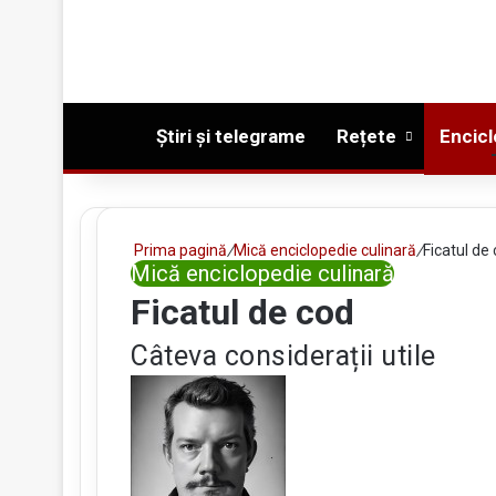
Prima pagină
Știri și telegrame
Rețete
Encicl
Prima pagină
/
Mică enciclopedie culinară
/
Ficatul de
Mică enciclopedie culinară
Ficatul de cod
Câteva considerații utile