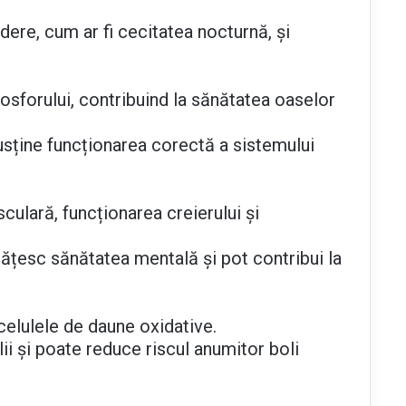
ere, cum ar fi cecitatea nocturnă, și
fosforului, contribuind la sănătatea oaselor
usține funcționarea corectă a sistemului
ulară, funcționarea creierului și
tățesc sănătatea mentală și pot contribui la
celulele de daune oxidative.
ii și poate reduce riscul anumitor boli