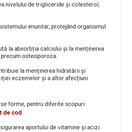
 nivelului de trigliceride și colesterol,
a sistemului imunitar, protejând organismul
tă la absorbția calciului și la menținerea
ni precum osteoporoza.
tribuie la menținerea hidratării și
ariției eczemelor și a altor afecțiuni
erse forme, pentru diferite scopuri:
at de cod
sigurarea aportului de vitamine și acizi