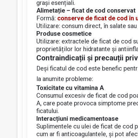
grași esențiali.
Alimetație – ficat de cod conservat
Formă:
conserve de ficat de cod în u
Utilizare: consum direct, în salate sau 
Produse cosmetice
Utilizare: extractele de ficat de cod su
proprietăților lor hidratante și antiinfl
Contraindicații și precauții pr
Deși ficatul de cod este benefic pen
la anumite probleme:
Toxicitate cu vitamina A
Consumul excesiv de ficat de cod poa
A, care poate provoca simptome precu
ficatului.
Interacțiuni medicamentoase
Suplimentele cu ulei de ficat de cod
cum ar fi anticoagulantele, și pot afe