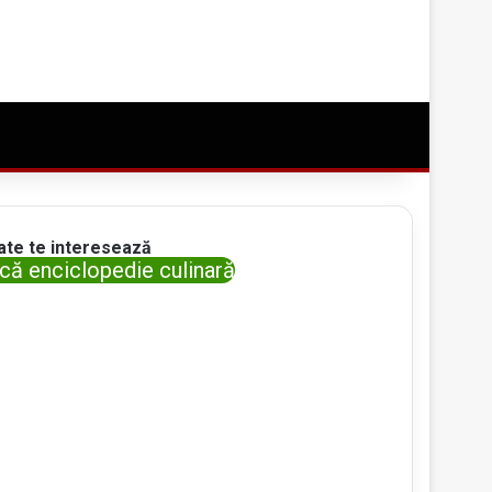
Conectare
Random Article
Caută ceva bun
ate te interesează
că enciclopedie culinară