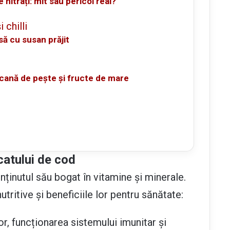
 nitrați: mit sau pericol real?
să cu susan prăjit
ocană de pește și fructe de mare
icatului de cod
ținutul său bogat în vitamine și minerale.
utritive și beneficiile lor pentru sănătate:
r, funcționarea sistemului imunitar și