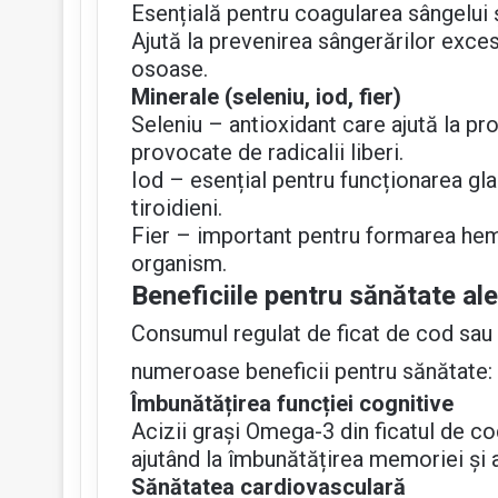
Esențială pentru coagularea sângelui 
Ajută la prevenirea sângerărilor exces
osoase.
Minerale (seleniu, iod, fier)
Seleniu – antioxidant care ajută la pr
provocate de radicalii liberi.
Iod – esențial pentru funcționarea gl
tiroidieni.
Fier – important pentru formarea hemo
organism.
Beneficiile pentru sănătate ale
Consumul regulat de ficat de cod sau 
numeroase beneficii pentru sănătate:
Îmbunătățirea funcției cognitive
Acizii grași Omega-3 din ficatul de co
ajutând la îmbunătățirea memoriei și a
Sănătatea cardiovasculară