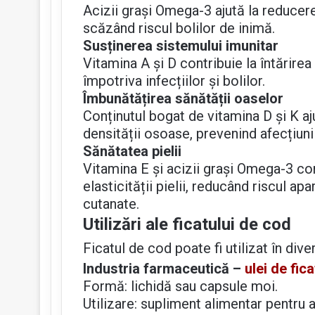
Acizii grași Omega-3 ajută la reducerea
scăzând riscul bolilor de inimă.
Susținerea sistemului imunitar
Vitamina A și D contribuie la întărire
împotriva infecțiilor și bolilor.
Îmbunătățirea sănătății oaselor
Conținutul bogat de vitamina D și K aju
densității osoase, prevenind afecțiu
Sănătatea pielii
Vitamina E și acizii grași Omega-3 con
elasticității pielii, reducând riscul ap
cutanate.
Utilizări ale ficatului de cod
Ficatul de cod poate fi utilizat în div
Industria farmaceutică –
ulei de fic
Formă: lichidă sau capsule moi.
Utilizare: supliment alimentar pentru a