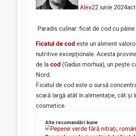
Alex
22 iunie 2024
act
Paradis culinar: ficat de cod cu pâine
Ficatul de cod
este un aliment valoro
nutritive excepționale. Acesta provine
de la
cod
(Gadus morhua), un pește car
Nord.
Ficatul de cod este o sursă concentrată
scară largă atât în alimentație, cât și
cosmetice.
Alte recomandări bune