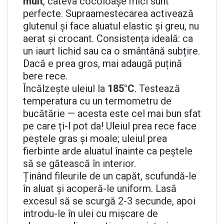
mult
, câteva cocoloașe mici sunt
perfecte. Supraamestecarea activează
glutenul și face aluatul elastic și greu, nu
aerat și crocant. Consistența ideală: ca
un iaurt lichid sau ca o smântână subțire.
Dacă e prea gros, mai adaugă puțină
bere rece.
Încălzește uleiul la
185°C
. Testează
temperatura cu un termometru de
bucătărie — acesta este cel mai bun sfat
pe care ți-l pot da! Uleiul prea rece face
peștele gras și moale; uleiul prea
fierbinte arde aluatul înainte ca peștele
să se gătească în interior.
Ținând fileurile de un capăt, scufundă-le
în aluat și acoperă-le uniform. Lasă
excesul să se scurgă 2-3 secunde, apoi
introdu-le în ulei cu mișcare de