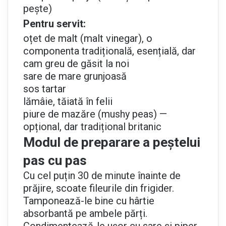
pește)
Pentru servit:
oțet de malt (malt vinegar), o
componenta tradițională, esențială, dar
cam greu de găsit la noi
sare de mare grunjoasă
sos tartar
lămâie, tăiată în felii
piure de mazăre (mushy peas) —
opțional, dar tradițional britanic
Modul de preparare a peștelui
pas cu pas
Cu cel puțin 30 de minute înainte de
prăjire, scoate fileurile din frigider.
Tamponează-le bine cu hârtie
absorbantă pe ambele părți.
Condimentează-le ușor cu sare și piper