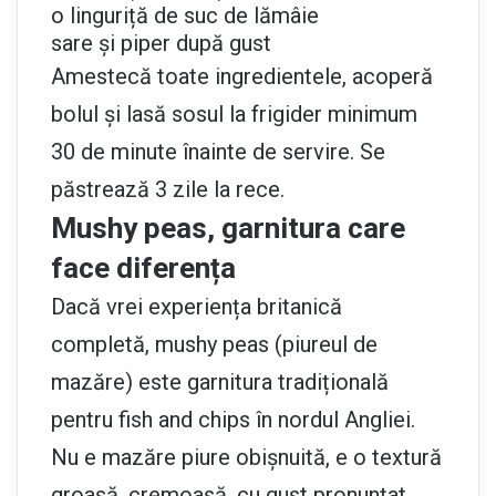
o linguriță de suc de lămâie
sare și piper după gust
Amestecă toate ingredientele, acoperă
bolul și lasă sosul la frigider minimum
30 de minute înainte de servire. Se
păstrează 3 zile la rece.
Mushy peas, garnitura care
face diferența
Dacă vrei experiența britanică
completă, mushy peas (piureul de
mazăre) este garnitura tradițională
pentru fish and chips în nordul Angliei.
Nu e mazăre piure obișnuită, e o textură
groasă, cremoasă, cu gust pronunțat,