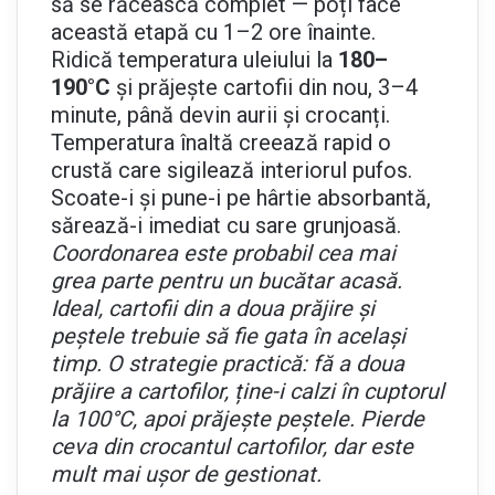
să se răcească complet — poți face
această etapă cu 1–2 ore înainte.
Ridică temperatura uleiului la
180–
190°C
și prăjește cartofii din nou, 3–4
minute, până devin aurii și crocanți.
Temperatura înaltă creează rapid o
crustă care sigilează interiorul pufos.
Scoate-i și pune-i pe hârtie absorbantă,
sărează-i imediat cu sare grunjoasă.
Coordonarea este probabil cea mai
grea parte pentru un bucătar acasă.
Ideal, cartofii din a doua prăjire și
peștele trebuie să fie gata în același
timp. O strategie practică: fă a doua
prăjire a cartofilor, ține-i calzi în cuptorul
la 100°C, apoi prăjește peștele. Pierde
ceva din crocantul cartofilor, dar este
mult mai ușor de gestionat.