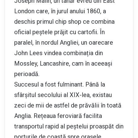
Joseph Malin, un tânăr evreu din East
London care, în jurul anului 1860, a
deschis primul chip shop ce combina
oficial peștele prăjit cu cartofii. În
paralel, în nordul Angliei, un oarecare
John Lees vindea combinația din
Mossley, Lancashire, cam în aceeași
perioadă.
Succesul a fost fulminant. Până la
sfârșitul secolului al XIX-lea, existau
zeci de mii de astfel de prăvălii în toată
Anglia. Rețeaua feroviară facilita
transportul rapid al peștelui proaspăt din
porturile de coastă spre orașele