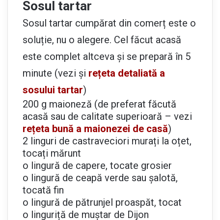
Sosul tartar
Sosul tartar cumpărat din comerț este o
soluție, nu o alegere. Cel făcut acasă
este complet altceva și se prepară în 5
minute (vezi și
rețeta detaliată a
sosului tartar
)
200 g maioneză (de preferat făcută
acasă sau de calitate superioară – vezi
rețeta bună a maionezei de casă
)
2 linguri de castraveciori murați la oțet,
tocați mărunt
o lingură de capere, tocate grosier
o lingură de ceapă verde sau șalotă,
tocată fin
o lingură de pătrunjel proaspăt, tocat
o linguriță de muștar de Dijon