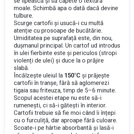
se lipească și să capete o textură
moale. Schimbă apa o dată dacă devine
tulbure.
Scurge cartofii și usucă-i cu multă
atenție cu prosoape de bucătărie.
Umiditatea pe suprafață este, din nou,
dușmanul principal. Un cartof ud introdus
în ulei fierbinte este și periculos (stropi
violenți de ulei) și duce la o prăjire
slabă.
Încălzește uleiul la
150°C
și prăjește
cartofii în tranșe, fără să aglomerezi
tigaia sau friteuza, timp de 5–6 minute.
Scopul acestei etape nu este să-i
rumenești, ci să-i gătești în interior.
Cartofii trebuie să fie moi când îi înțepi
cu o furculiță, dar aproape fără culoare.
Scoate-i pe hârtie absorbantă și lasă-i