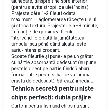
alunecare, dinspre tine spre interior
(pentru a evita stropii de ulei încins).
Prăjește câte 1-2 fileuri odată,
maximum — aglomerarea răcește uleiul
și strică textura. Prăjește-le 6–8 minute,
în funcție de grosimea fileului,
întorcând-le o dată la jumătatetea
timpului sau până când aluatul este
auriu-intens și crocant.
Scoate fileurile și pune-le pe un grătar
cu hârtie absorbantă dedesubt (nu pune
peștele direct pe hârtie fiindcă aburul
format între pește și hârtie va înmuia
crusta de dedesubt). Sărează imediat.
Tehnica secretă pentru niște
chips perfecți: dubla prăjire
Cartofii pentru fish and chips nu sunt