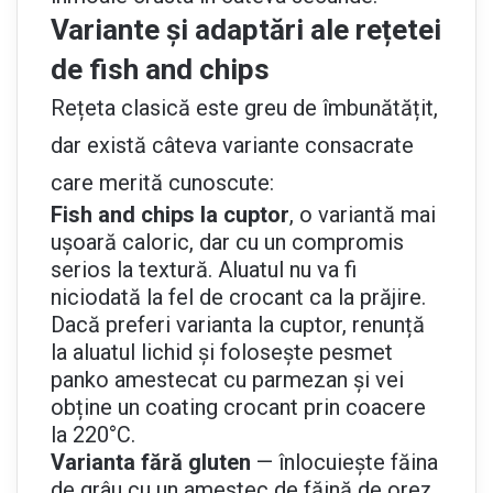
Variante și adaptări ale rețetei
de fish and chips
Rețeta clasică este greu de îmbunătățit,
dar există câteva variante consacrate
care merită cunoscute:
Fish and chips la cuptor
, o variantă mai
ușoară caloric, dar cu un compromis
serios la textură. Aluatul nu va fi
niciodată la fel de crocant ca la prăjire.
Dacă preferi varianta la cuptor, renunță
la aluatul lichid și folosește pesmet
panko amestecat cu parmezan și vei
obține un coating crocant prin coacere
la 220°C.
Varianta fără gluten
— înlocuiește făina
de grâu cu un amestec de făină de orez