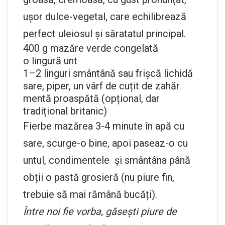
ușor dulce-vegetal, care echilibrează
perfect uleiosul și săratatul principal.
400 g mazăre verde congelată
o lingură unt
1–2 linguri smântână sau frișcă lichidă
sare, piper, un vârf de cuțit de zahăr
mentă proaspătă (opțional, dar
tradițional britanic)
Fierbe mazărea 3-4 minute în apă cu
sare, scurge-o bine, apoi paseaz-o cu
untul, condimentele și smântâna până
obții o pastă grosieră (nu piure fin,
trebuie să mai rămână bucăți).
Între noi fie vorba, găsești piure de