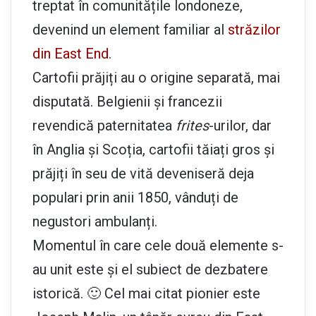
treptat în comunitățile londoneze,
devenind un element familiar al
străzilor
din East End
.
Cartofii prăjiți au o origine separată, mai
disputată. Belgienii și francezii
revendică paternitatea
frites
-urilor, dar
în Anglia și Scoția, cartofii tăiați gros și
prăjiți în seu de vită deveniseră deja
populari prin anii 1850, vânduți de
negustori ambulanți.
Momentul în care cele două elemente s-
au unit este și el subiect de dezbatere
istorică. 🙂 Cel mai citat pionier este