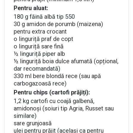
Pentru aluat:
180 g făină albă tip 550
30 g amidon de porumb (maizena)
pentru extra crocant
o linguriță praf de copt
o linguriță sare fină
½ linguriță piper alb
½ linguriță boia dulce afumată (opțional,
dar recomandată)
330 ml bere blondă rece (sau apă
carbogazoasă rece)
Pentru chips (cartofi prăjiți):
1,2 kg cartofi cu coajă galbenă,
amidonoși (soiuri tip Agria, Russet sau
similare)
sare grunjoasă
ulei pentru prăjit (același ca pentru