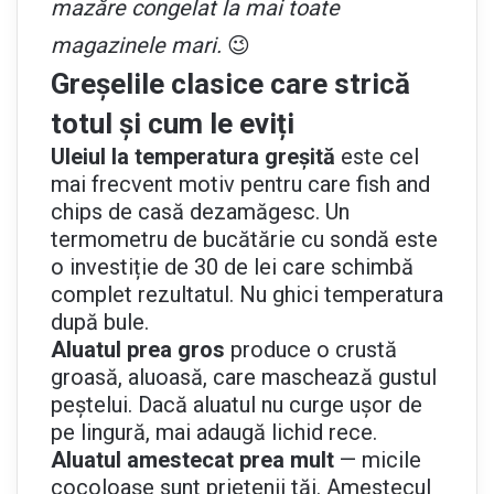
mazăre congelat la mai toate
magazinele mari.
😉
Greșelile clasice care strică
totul și cum le eviți
Uleiul la temperatura greșită
este cel
mai frecvent motiv pentru care fish and
chips de casă dezamăgesc. Un
termometru de bucătărie cu sondă este
o investiție de 30 de lei care schimbă
complet rezultatul. Nu ghici temperatura
după bule.
Aluatul prea gros
produce o crustă
groasă, aluoasă, care maschează gustul
peștelui. Dacă aluatul nu curge ușor de
pe lingură, mai adaugă lichid rece.
Aluatul amestecat prea mult
— micile
cocoloașe sunt prietenii tăi. Amestecul