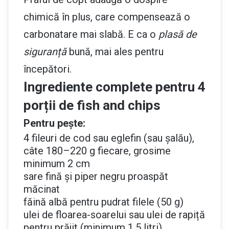
chimică în plus, care compensează o
carbonatare mai slabă. E ca o
plasă de
siguranță
bună, mai ales pentru
începători.
Ingrediente complete pentru 4
porții de fish and chips
Pentru pește:
4 fileuri de cod sau eglefin (sau șalău),
câte 180–220 g fiecare, grosime
minimum 2 cm
sare fină și piper negru proaspăt
măcinat
făină albă pentru pudrat filele (50 g)
ulei de floarea-soarelui sau ulei de rapiță
pentru prăjit (minimum 1,5 litri)