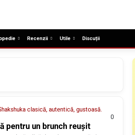
opedie
Recenzii
Utile
Discuții
0
ă pentru un brunch reușit