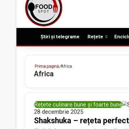
Prima pagină
Știri și telegrame
Rețete
Encicl
Prima pagină
/
Africa
Africa
Rețete culinare bune și foarte bune
28 decembrie 2025
Shakshuka – rețeta perfect