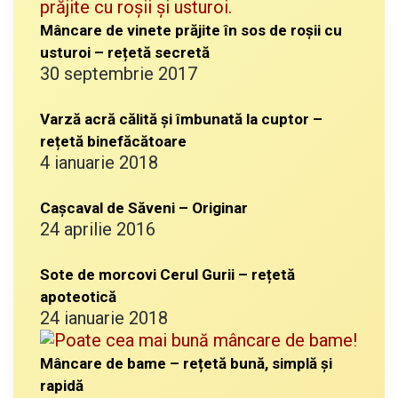
Mâncare de vinete prăjite în sos de roșii cu
usturoi – rețetă secretă
30 septembrie 2017
Varză acră călită și îmbunată la cuptor –
rețetă binefăcătoare
4 ianuarie 2018
Cașcaval de Săveni – Originar
24 aprilie 2016
Sote de morcovi Cerul Gurii – rețetă
apoteotică
24 ianuarie 2018
Mâncare de bame – rețetă bună, simplă și
rapidă