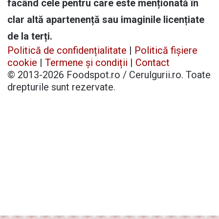
facând cele pentru care este menționată în
clar altă apartenență sau imaginile licențiate
de la terți.
Politică de confidențialitate
|
Politică fișiere
cookie
|
Termene și condiții
|
Contact
© 2013-2026 Foodspot.ro / Cerulgurii.ro. Toate
drepturile sunt rezervate.
Facebook
X
Pinterest
YouTube
Instagram
Telegram
TikTok
Patreon
Buy
Back
Me