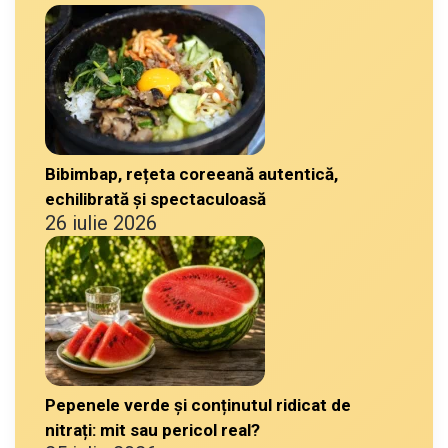
Bibimbap, rețeta coreeană autentică,
echilibrată și spectaculoasă
26 iulie 2026
Pepenele verde și conținutul ridicat de
nitrați: mit sau pericol real?