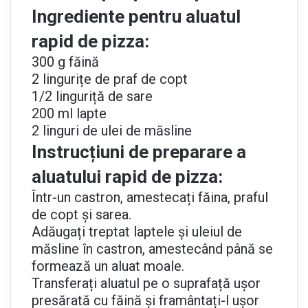
Ingrediente pentru aluatul
rapid de pizza:
300 g făină
2 lingurițe de praf de copt
1/2 linguriță de sare
200 ml lapte
2 linguri de ulei de măsline
Instrucțiuni de preparare a
aluatului rapid de pizza:
Într-un castron, amestecați făina, praful
de copt și sarea.
Adăugați treptat laptele și uleiul de
măsline în castron, amestecând până se
formează un aluat moale.
Transferați aluatul pe o suprafață ușor
presărată cu făină și framântați-l ușor