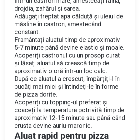
Într-un castron mare, amestecați făina,
drojdia, zahărul și sarea.
Adăugați treptat apa călduță și uleiul de
măsline în castron, amestecând
constant.
Framântați aluatul timp de aproximativ
5-7 minute până devine elastic și moale.
Acoperiți castronul cu un prosop curat
și lăsați aluatul să crească timp de
aproximativ o oră într-un loc cald.
După ce aluatul a crescut, împărțiți-l în
bucăți mai mici și întindeți-le în forme
de pizza dorite.
Acoperiți cu topping-ul preferat și
coaceți la temperatura potrivită timp de
aproximativ 12-15 minute sau până când
crusta devine auriu-maronie.
Aluat rapid pentru pizza