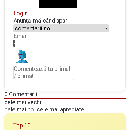
v
Login
r
Anunță-mă când apar
e
m
e
d
e
c
a
n
i
c
u
0
Comentarii
l
cele mai vechi
ă
cele mai noi
cele mai apreciate
Top 10