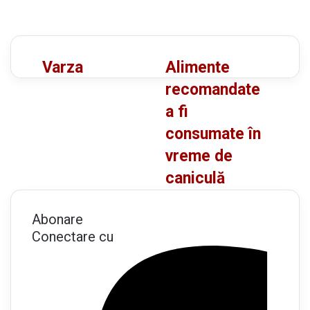
V
A
Varza
Alimente
a
l
recomandate
r
i
a fi
z
m
consumate în
a
e
n
vreme de
t
caniculă
e
r
Abonare
e
Conectare cu
c
o
m
a
n