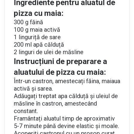
Ingrediente pentru aluatul de
pizza cu maia:
300 g făină
100 g maia activă
1 linguriță de sare
200 ml apă călduță
2 linguri de ulei de măsline
Instrucțiuni de preparare a
aluatului de pizza cu maia:
Într-un castron, amestecați făina, maiaua
activă și sarea.
Adăugați treptat apa călduță și uleiul de
măsline în castron, amestecând
constant.
Framântați aluatul timp de aproximativ
5-7 minute până devine elastic și moale.
Acoperiți castronul cu un prosop curat