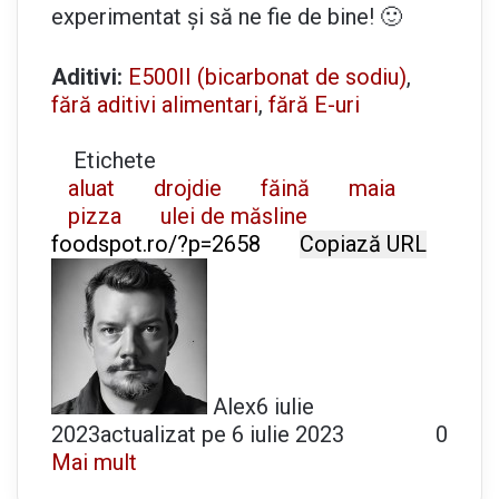
experimentat și să ne fie de bine! 🙂
Aditivi:
E500II (bicarbonat de sodiu)
,
fără aditivi alimentari
,
fără E-uri
Etichete
aluat
drojdie
făină
maia
pizza
ulei de măsline
Copiază URL
Alex
6 iulie
2023
actualizat pe 6 iulie 2023
0
Mai mult